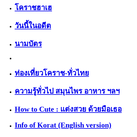
โคราชฮาเฮ
วันนี้ในอดีต
นามบัตร
ท่องเที่ยวโคราช-ทั่วไทย
ความรู้ทั่วไป สมุนไพร อาหาร ฯลฯ
How to Cute : แต่งสวย ด้วยมือเธอ
Info of Korat (English version)