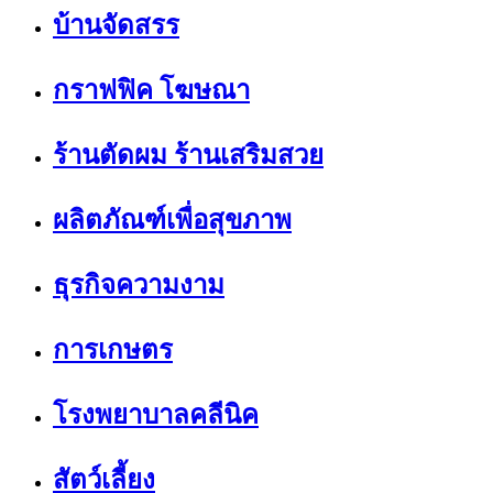
บ้านจัดสรร
กราฟฟิค โฆษณา
ร้านตัดผม ร้านเสริมสวย
ผลิตภัณฑ์เพื่อสุขภาพ
ธุรกิจความงาม
การเกษตร
โรงพยาบาลคลีนิค
สัตว์เลี้ยง