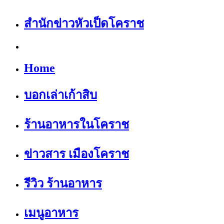
สำนักข่าวหัวเป็ดโคราช
Home
บอกเล่าเก้าสิบ
ร้านอาหารในโคราช
ข่าวสาร เมืองโคราช
รีวิว ร้านอาหาร
เมนูอาหาร