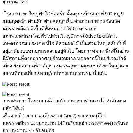
สุวรรณ ฯลฯ
โรงแรม เขาใหญ่ฟ้าใส รีสอร์ท ตั้งอยู่บนบ้านเลขที่ 999 หมู่ 9
ถนนกุดคล้า-ผ่านศึก ตำบลพญาเย็น อำเภอปากช่อง จังหวัด
นครราชสีมา มีเนื้อที่ทั้งหมด 17 ไร่ 80 ตารางวา
สภาพแวดล้อมโดยทั่วไปส่วนใหญ่มีการใช้ประโยชน์ด้าน
เกษตรกรรม ประเภท ที่ไร่ ที่สวนผลไม้ เป็นส่วนใหญ่ สลับกับที่
อยู่อาศัยแบบชนบทกระจายอยู่ทั่วไป โดยการพัฒนาพื้นที่ในย่าน
นี้มีสถานที่ตากอากาศอยู่จำนวนมาก นอกจากนี้ในบริเวณใกล้
เคียง ยังมีสถานที่สำคัญๆ เช่น วนอุทยานแห่งชาติเขาใหญ่ และ
สถานที่ท่องเที่ยวเชิงอนุรักษ์ทางเกษตรกรรม เป็นต้น
การเดินทาง โดยรถยนต์ส่วนตัว สามารถเข้าออกได้ 2 เส้นทาง
หลัก ได้แก่
เส้นทางที่ 1 จากถนนมิตรภาพ (ทล.2) จากสระบุรีไป
นครราชสีมา ประมาณ กม.147 (บริเวณอำเภอกลางดง) กลับรถ
มาประมาณ 3.5 กิโลเมตร