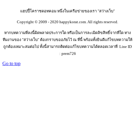
แฮปปี้โคราชดอทคอม หนึ่งในเครือข่ายของเรา "สว่างเว็บ"
Copyright © 2009 - 2020 happykorat.com. All rights reserved.
หากบทความที่ลงนี้ผิดพลาดประการใด หรือเป็นการละเมิดลิขสิทธิ์จากที่ใด ทาง
ทีมงานของ "สว่างเว็บ" ต้องกราบขออภัยไว้ ณ ที่นี้ พร้อมทั้งยินดีแก้ไขบทความให้
ถูกต้องเหมาะสมต่อไป ทั้งนี้สามารถติดต่อแก้ไขบทความได้ตลอดเวลาที่ Line ID
: prem726
Go to top