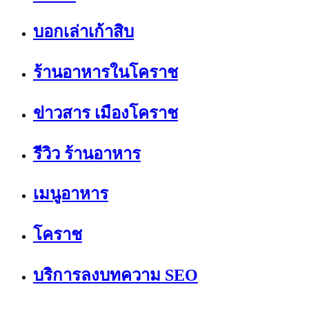
บอกเล่าเก้าสิบ
ร้านอาหารในโคราช
ข่าวสาร เมืองโคราช
รีวิว ร้านอาหาร
เมนูอาหาร
โคราช
บริการลงบทความ SEO