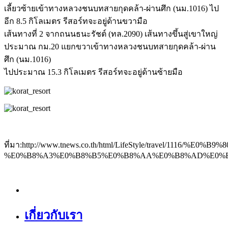
เลี้ยวซ้ายเข้าทางหลวงชนบทสายกุดคล้า-ผ่านศึก (นม.1016) ไป
อีก 8.5 กิโลเมตร รีสอร์ทจะอยู่ด้านขวามือ
เส้นทางที่ 2 จากถนนธนะรัชต์ (ทล.2090) เส้นทางขึ้นสู่เขาใหญ่
ประมาณ กม.20 แยกขวาเข้าทางหลวงชนบทสายกุดคล้า-ผ่าน
ศึก (นม.1016)
ไปประมาณ 15.3 กิโลเมตร รีสอร์ทจะอยู่ด้านซ้ายมือ
ที่มา:http://www.tnews.co.th/html/LifeStyle/trav
%E0%B8%A3%E0%B8%B5%E0%B8%AA%E0%B8%AD%E0%B8
เกี่ยวกับเรา