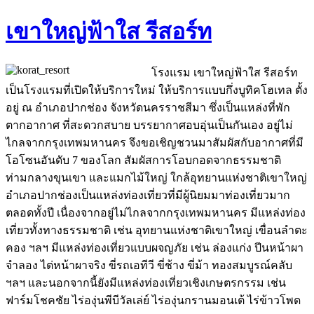
เขาใหญ่ฟ้าใส รีสอร์ท
โรงแรม เขาใหญ่ฟ้าใส รีสอร์ท
เป็นโรงแรมที่เปิดให้บริการใหม่ ให้บริการแบบกึ่งบูทิคโฮเทล ตั้ง
อยู่ ณ อำเภอปากช่อง จังหวัดนครราชสีมา ซึ่งเป็นแหล่งที่พัก
ตากอากาศ ที่สะดวกสบาย บรรยากาศอบอุ่นเป็นกันเอง อยู่ไม่
ไกลจากกรุงเทพมหานคร จึงขอเชิญชวนมาสัมผัสกับอากาศที่มี
โอโซนอันดับ 7 ของโลก สัมผัสการโอบกอดจากธรรมชาติ
ท่ามกลางขุนเขา และแมกไม้ใหญ่ ใกล้อุทยานแห่งชาติเขาใหญ่
อำเภอปากช่องเป็นแหล่งท่องเที่ยวที่มีผู้นิยมมาท่องเที่ยวมาก
ตลอดทั้งปี เนื่องจากอยู่ไม่ไกลจากกรุงเทพมหานคร มีแหล่งท่อง
เที่ยวทั้งทางธรรมชาติ เช่น อุทยานแห่งชาติเขาใหญ่ เขื่อนลำตะ
คอง ฯลฯ มีแหล่งท่องเที่ยวแบบผจญภัย เช่น ล่องแก่ง ปีนหน้าผา
จำลอง ไต่หน้าผาจริง ขี่รถเอทีวี ขี่ช้าง ขี่ม้า ทองสมบูรณ์คลับ
ฯลฯ และนอกจากนี้ยังมีแหล่งท่องเที่ยวเชิงเกษตรกรรม เช่น
ฟาร์มโชคชัย ไร่องุ่นพีบีวัลเล่ย์ ไร่องุ่นกรานมอนเต้ ไร่ข้าวโพด