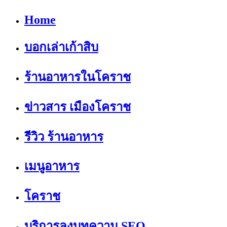
Home
บอกเล่าเก้าสิบ
ร้านอาหารในโคราช
ข่าวสาร เมืองโคราช
รีวิว ร้านอาหาร
เมนูอาหาร
โคราช
บริการลงบทความ SEO