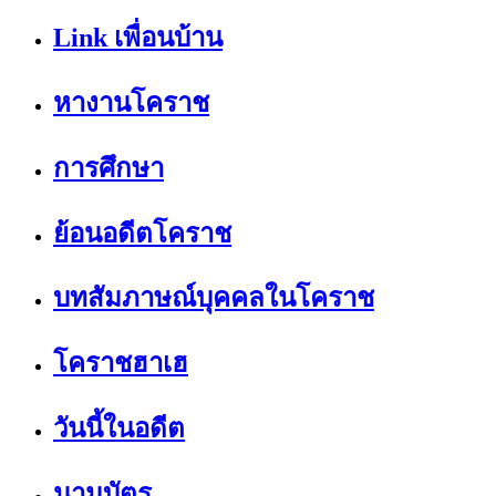
Link เพื่อนบ้าน
หางานโคราช
การศึกษา
ย้อนอดีตโคราช
บทสัมภาษณ์บุคคลในโคราช
โคราชฮาเฮ
วันนี้ในอดีต
นามบัตร