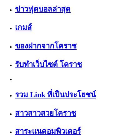
ข่าวฟุตบอลล่าสุด
เกมส์
ของฝากจากโคราช
รับทำเว็บไซต์ โคราช
รวม Link ที่เป็นประโยชน์
สาวสาวสวยโคราช
สาระแนคอมพิวเตอร์