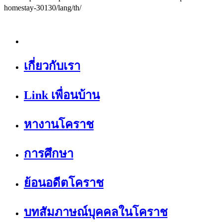
homestay-30130/lang/th/
เกี่ยวกับเรา
Link เพื่อนบ้าน
หางานโคราช
การศึกษา
ย้อนอดีตโคราช
บทสัมภาษณ์บุคคลในโคราช