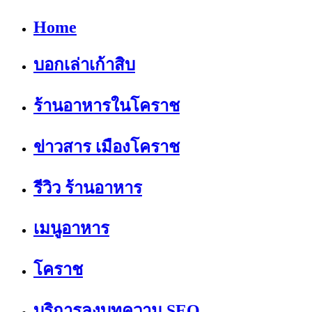
Home
บอกเล่าเก้าสิบ
ร้านอาหารในโคราช
ข่าวสาร เมืองโคราช
รีวิว ร้านอาหาร
เมนูอาหาร
โคราช
บริการลงบทความ SEO