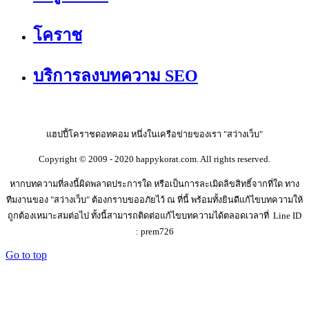
โคราช
บริการลงบทความ SEO
แฮปปี้โคราชดอทคอม หนึ่งในเครือข่ายของเรา "สว่างเว็บ"
Copyright © 2009 - 2020 happykorat.com. All rights reserved.
หากบทความที่ลงนี้ผิดพลาดประการใด หรือเป็นการละเมิดลิขสิทธิ์จากที่ใด ทาง
ทีมงานของ "สว่างเว็บ" ต้องกราบขออภัยไว้ ณ ที่นี้ พร้อมทั้งยินดีแก้ไขบทความให้
ถูกต้องเหมาะสมต่อไป ทั้งนี้สามารถติดต่อแก้ไขบทความได้ตลอดเวลาที่ Line ID
: prem726
Go to top