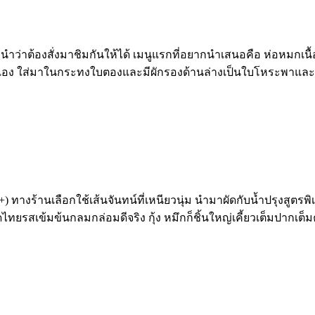
นะนำว่าต้องสั่งมาชิมกันให้ได้ เมนูแรกที่อยากนำเสนอคือ ห่อหมกเน
ลกเอง ใส่มาในกระทงใบตองและมีผักรองด้านล่างเป็นใบโหระพาและกะหล
ทางร้านเลือกใช้เส้นจันทน์ที่เหนียวนุ่ม นำมาผัดกับน้ำปรุงสูตรพิ
ัดไทยรสเข้มข้นกลมกล่อมดีจริง กุ้ง หมึกก็ชิ้นใหญ่เคี้ยวเต็มปากเต็