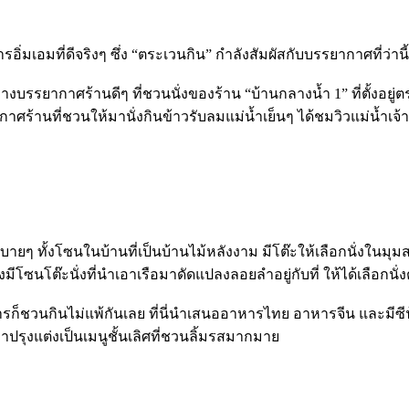
อมที่ดีจริงๆ ซึ่ง “ตระเวนกิน” กำลังสัมผัสกับบรรยากาศที่ว่านี้อ
กาศร้านดีๆ ที่ชวนนั่งของร้าน “บ้านกลางน้ำ 1” ที่ตั้งอยู่ตรงถ.
รยากาศร้านที่ชวนให้มานั่งกินข้าวรับลมแม่น้ำเย็นๆ ได้ชมวิวแม่น้
ยๆ ทั้งโซนในบ้านที่เป็นบ้านไม้หลังงาม มีโต๊ะให้เลือกนั่งในมุมสบ
มีโซนโต๊ะนั่งที่นำเอาเรือมาดัดแปลงลอยลำอยู่กับที่ ให้ได้เลือกน
ชวนกินไม่แพ้กันเลย ที่นี่นำเสนออาหารไทย อาหารจีน และมีซีฟู้ด
าปรุงแต่งเป็นเมนูชั้นเลิศที่ชวนลิ้มรสมากมาย