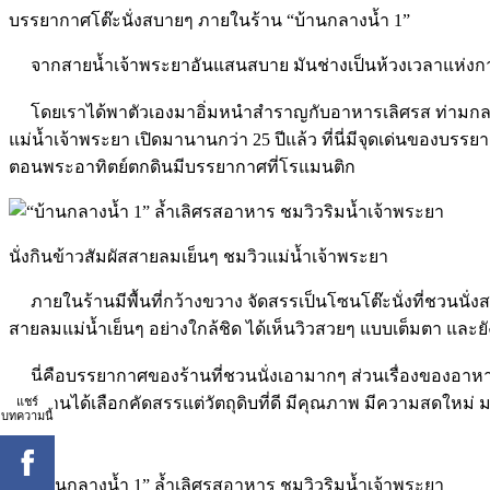
บรรยากาศโต๊ะนั่งสบายๆ ภายในร้าน “บ้านกลางน้ำ 1”
จากสายน้ำเจ้าพระยาอันแสนสบาย มันช่างเป็นห้วงเวลาแห่งการอิ่มเ
โดยเราได้พาตัวเองมาอิ่มหนำสำราญกับอาหารเลิศรส ท่ามกลางบรรยา
แม่น้ำเจ้าพระยา เปิดมานานกว่า 25 ปีแล้ว ที่นี่มีจุดเด่นของบร
ตอนพระอาทิตย์ตกดินมีบรรยากาศที่โรแมนติก
นั่งกินข้าวสัมผัสสายลมเย็นๆ ชมวิวแม่น้ำเจ้าพระยา
ภายในร้านมีพื้นที่กว้างขวาง จัดสรรเป็นโซนโต๊ะนั่งที่ชวนนั่งสบา
สายลมแม่น้ำเย็นๆ อย่างใกล้ชิด ได้เห็นวิวสวยๆ แบบเต็มตา และยัง
นี่คือบรรยากาศของร้านที่ชวนนั่งเอามากๆ ส่วนเรื่องของอาหารก็
แชร์
ทางร้านได้เลือกคัดสรรแต่วัตถุดิบที่ดี มีคุณภาพ มีความสดใหม่ ม
บทความนี้