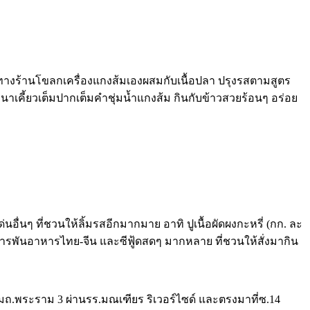
ทางร้านโขลกเครื่องแกงส้มเองผสมกับเนื้อปลา ปรุงรสตามสูตร
หนาเคี้ยวเต็มปากเต็มคำชุ่มน้ำแกงส้ม กินกับข้าวสวยร้อนๆ อร่อย
อื่นๆ ที่ชวนให้ลิ้มรสอีกมากมาย อาทิ ปูเนื้อผัดผงกะหรี่ (กก. ละ
สารพันอาหารไทย-จีน และซีฟู้ดสดๆ มากหลาย ที่ชวนให้สั่งมากิน
มถ.พระราม 3 ผ่านรร.มณเฑียร ริเวอร์ไซด์ และตรงมาที่ซ.14