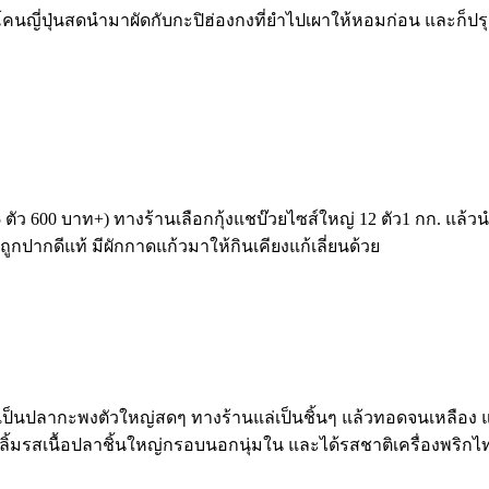
็ดโคนญี่ปุ่นสดนำมาผัดกับกะปิฮ่องกงที่ยำไปเผาให้หอมก่อน และก็ป
ัว 600 บาท+) ทางร้านเลือกกุ้งแชบ๊วยไซส์ใหญ่ 12 ตัว1 กก. แล้วนำ
ถูกปากดีแท้ มีผักกาดแก้วมาให้กินเคียงแก้เลี่ยนด้วย
็นปลากะพงตัวใหญ่สดๆ ทางร้านแล่เป็นชิ้นๆ แล้วทอดจนเหลือง แล้
ิ้มรสเนื้อปลาชิ้นใหญ่กรอบนอกนุ่มใน และได้รสชาติเครื่องพริก