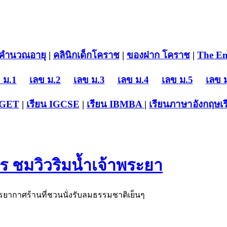
คำนวณอายุ
|
คลินิกเด็กโคราช
|
ของฝาก โคราช
|
The En
 ม.1
เลข ม.2
เลข ม.3
เลข ม.4
เลข ม.5
เลข 
-GET
|
เรียน IGCSE
|
เรียน IB
MBA
|
เรียนภาษาอังกฤษ
เ
ร ชมวิวริมน้ำเจ้าพระยา
รยากาศร้านที่ชวนนั่งรับลมธรรมชาติเย็นๆ