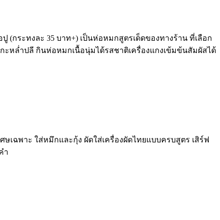
ื้อปู (กระทงละ 35 บาท+) เป็นห่อหมกสูตรเด็ดของทางร้าน ที่เลือก
่ำปลี กินห่อหมกเนื้อนุ่มได้รสชาติเครื่องแกงเข้มข้นสัมผัสได้
เศษเฉพาะ ใส่หมึกและกุ้ง ผัดใส่เครื่องผัดไทยแบบครบสูตร เสิร์ฟ
มคำ