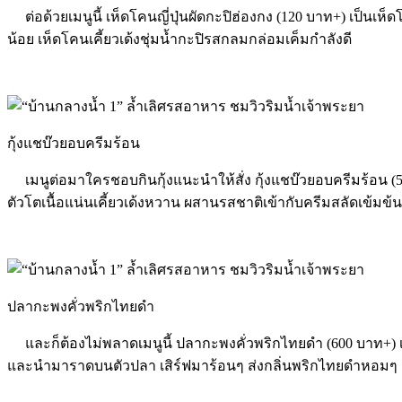
ต่อด้วยเมนูนี้ เห็ดโคนญี่ปุ่นผัดกะปิฮ่องกง (120 บาท+) เป็นเห
น้อย เห็ดโคนเคี้ยวเด้งชุ่มน้ำกะปิรสกลมกล่อมเค็มกำลังดี
กุ้งแชบ๊วยอบครีมร้อน
เมนูต่อมาใครชอบกินกุ้งแนะนำให้สั่ง กุ้งแชบ๊วยอบครีมร้อน (5 ต
ตัวโตเนื้อแน่นเคี้ยวเด้งหวาน ผสานรสชาติเข้ากับครีมสลัดเข้มข้น
ปลากะพงคั่วพริกไทยดำ
และก็ต้องไม่พลาดเมนูนี้ ปลากะพงคั่วพริกไทยดำ (600 บาท+) เป
และนำมาราดบนตัวปลา เสิร์ฟมาร้อนๆ ส่งกลิ่นพริกไทยดำหอมๆ ล