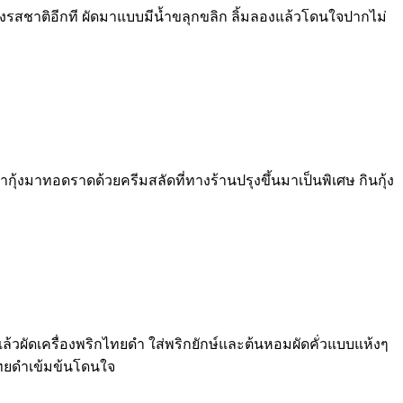
รุงรสชาติอีกที ผัดมาแบบมีน้ำขลุกขลิก ลิ้มลองแล้วโดนใจปากไม่
กุ้งมาทอดราดด้วยครีมสลัดที่ทางร้านปรุงขึ้นมาเป็นพิเศษ กินกุ้ง
วผัดเครื่องพริกไทยดำ ใส่พริกยักษ์และต้นหอมผัดคั่วแบบแห้งๆ
ไทยดำเข้มข้นโดนใจ