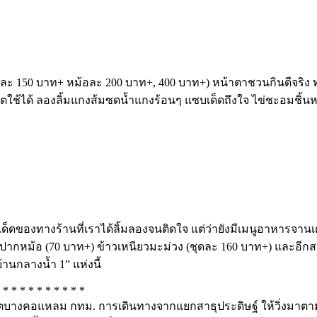
ยละ 150 บาท+ หม้อละ 200 บาท+, 400 บาท+) หน้าตาชวนกินดีจริง 
วโตใช้ได้ ลองลิ้มแกงส้มซดน้ำแกงร้อนๆ แซบเด็ดถึงใจ ไข่ชะอมชิ้น
ดของทางร้านที่เราได้ลิ้มลองจนติดใจ แต่ว่ายังมีเมนูอาหารจานเด่น
ยบปากหม้อ (70 บาท+) ข้าวเหนียวมะม่วง (ชุดละ 160 บาท+) และอีก
านกลางน้ำ 1” แห่งนี้
 * * * * * * * * * *
่ เขตบางคอแหลม กทม. การเดินทางจากแยกสาธุประดิษฐ์ ให้วิ่งมาตา