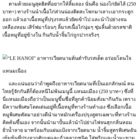
ตามด้วยเมนูสุดฮิตที่อยากให้ลิ้มลอง นั่นคือ น่องไก่ยัดไส้ (250
บาท+) ทางร้านนำเนื้อไก่ส่วนน่องติดสะโพกมาเลาะเอากระดูก
ออก แล้วเอาเนื้อหมูที่ปรุงรสแล้วยัดเข้าไป และนำไปย่างจน
เหลืองหอม เสิร์ฟมาร้อนๆ ลิ้มรสเนื้อไก่นุ่มๆ ชุ่มลิ้นด้วยรสชาติ
เนื้อหมูที่อยู่ข้างใน กินกับน้ำจิ้มไก่ถูกปากจริงๆ
แหนมเนือง
และแน่นอนว่าถ้าพูดถึงอาหารเวียดนามที่เป็นเอกลักษณ์ คน
ไทยรู้จักกันดีก็ต้องหนีไม่พ้นเมนูนี้ แหนมเมือง (250 บาท+) ซึ่งที่
นี่แหนมเมืองถือว่าเป็นเมนูขึ้นชื่อที่ลูกค้านิยมสั่งมากินกัน เพราะ
มีความพิเศษโดดเด่นอยู่ที่เนื้อหมูที่ทางร้านทำเอง ซึ่งเลือกเนื้อ
หมูพิเศษคัดมาอย่างดีนำมาหมักเครื่องปรุงสูตรเฉพาะที่ทางร้าน
คิดค้นขึ้นเอง จากนั้นนำมาปั้นแล้วนำไปย่างไฟจนสุกกลิ่นหอม
ยั่วน้ำลาย มาพร้อมกับแผ่นแป้งจากเวียดนาม น้ำจิ้มสูตรพิเศษอัน
เข้มข้นที่ปรุงจากตับบดและถั่วหลากชนิด ใส่พริกและน้ำมะขาม