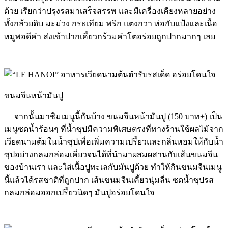
ด้วย เรียกว่าปรุงรสมาเสร็จสรรพ และมีเครื่องเคียงหลายอย่าง
ทั้งกล้วยดิบ มะม่วง กระเทียม พริก แตงกวา ห่อกับแป้งและเนื้อ
หมูพอดีคำ ส่งเข้าปากเคี้ยวกร้วมคำโตอร่อยถูกปากมากๆ เลย
ขนมจีนหน้ามันปู
จากนั้นมาชิมเมนูนี้กันบ้าง ขนมจีนหน้ามันปู (150 บาท+) เป็น
เมนูซดน้ำร้อนๆ ที่น้ำซุปมีความพิเศษตรงที่ทางร้านใช้ผลไม้จาก
เวียดนามต้มในน้ำซุปเพื่อเพิ่มความเปรี้ยวและกลิ่นหอมให้กับน้ำ
ซุปอย่างกลมกล่อมเคี่ยวจนได้ที่นำมาผสมผสานกับเส้นขนมจีน
ของบ้านเรา และใส่เนื้อปูทะเลกับมันปูด้วย ทำให้กินขนมจีนเมนู
นี้แล้วได้รสชาติที่ถูกปาก เส้นขนมจีนเคี้ยวนุ่มลื่น ซดน้ำซุปรส
กลมกล่อมออกเปรี้ยวนิดๆ มันปูอร่อยโดนใจ