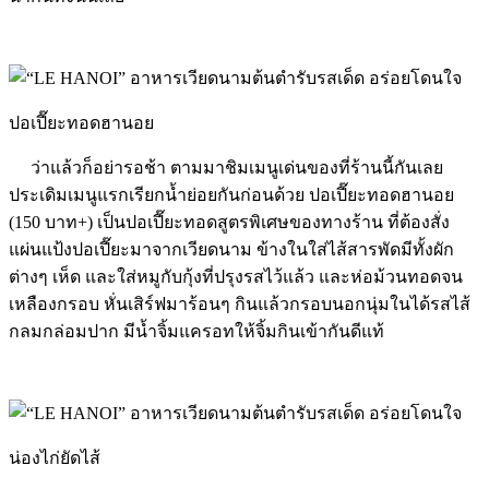
ปอเปี๊ยะทอดฮานอย
ว่าแล้วก็อย่ารอช้า ตามมาชิมเมนูเด่นของที่ร้านนี้กันเลย
ประเดิมเมนูแรกเรียกน้ำย่อยกันก่อนด้วย ปอเปี๊ยะทอดฮานอย
(150 บาท+) เป็นปอเปี๊ยะทอดสูตรพิเศษของทางร้าน ที่ต้องสั่ง
แผ่นแป้งปอเปี๊ยะมาจากเวียดนาม ข้างในใส่ไส้สารพัดมีทั้งผัก
ต่างๆ เห็ด และใส่หมูกับกุ้งที่ปรุงรสไว้แล้ว และห่อม้วนทอดจน
เหลืองกรอบ หั่นเสิร์ฟมาร้อนๆ กินแล้วกรอบนอกนุ่มในได้รสไส้
กลมกล่อมปาก มีน้ำจิ้มแครอทให้จิ้มกินเข้ากันดีแท้
น่องไก่ยัดไส้