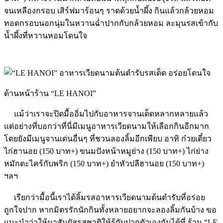
จนเหลืองกรอบ เสิร์ฟมาร้อนๆ ราดด้วยน้ำผึ้ง กินแล้วกล้วยหอม
ทอดกรอบนอกนุ่มในหวานฉ่ำปากกับกล้วยหอม ละมุนรสเข้ากับ
น้ำผึ้งที่หวานหอมโดนใจ
ด้านหน้าร้าน “LE HANOI”
แม้ว่าเราจะปิดมื้ออิ่มไปกับอาหารจานเด็ดหลากหลายแล้ว
แต่อย่างที่บอกว่าที่นี่มีเมนูอาหารเวียดนามให้เลือกกินอีกมาก
โดยยังมีเมนูจานเด่นอื่นๆ ที่ชวนลองลิ้มอีกเพียบ อาทิ ก๋วยเตี๋ยว
ไก่ฮานอย (150 บาท+) ขนมปังหน้าหมูย่าง (150 บาท+) ไก่ย่าง
หมักตะไคร้กับพริก (150 บาท+) ยำหัวปลีฮานอย (150 บาท+)
ฯลฯ
เรียกว่ามื้อนี้เราได้ลิ้มรสอาหารเวียดนามต้นตำรับที่อร่อย
ถูกใจปาก หากมิตรรักนักกินทั้งหลายอยากจะลองลิ้มกันบ้าง ขอ
แนะนำว่าให้มาสัมผัสรสชาติให้รู้กับปากตัวเองกันได้ที่ ร้าน “LE