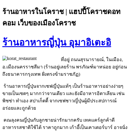
ร้านอาหารในโคราช | แฮปปี้โคราชดอท
คอม เว็บของเมืองโคราช
ร้านอาหารญี่ปุ่น อุมาอิเตะอิ
ที่อยู่ ถนนสุรนารายณ์, ในเมือง,
อ.เมืองนครราชสีมา (ร้านอยู่เลยร้าน พรภัณฑ์มาหน่อย อยู่ก่อน
ถึงธนาคารกรุงเทพ ฝั่งตรงข้ามราชภัฏ)
ร้านอาหารญี่ปุ่นจากเชฟญี่ปุ่นแท้ๆ เป็นร้านอาหารอย่างง่ายๆ
ขายเป็นเซตๆ มากกว่าจานเดียว และยังมีอาหารอิตาเลียน เช่น
พิซซ่า ทำเอง สปาเก็ตตี้ จากเซฟชาวญี่ปุ่นผู้มีประสปการณ์
อร่อยและถูกด้วย
คณลุงคนญี่ปุ่นกับลูกชายน่ารักมากครับ เทคแคร์ลูกค้าดี
อาหารรสชาติใช้ได้ ราคาถูกมาก เก้าอี้เป็นเคาเตอร์บาร์ อาจนั่ง