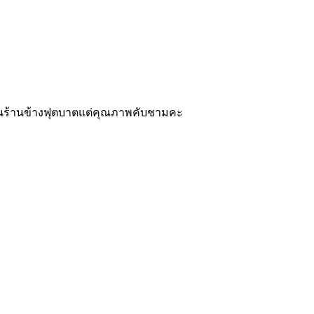
เป็นร้านข้างฟุตบาตแต่คุณภาพคับชามคะ