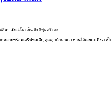
ีมา เปิด 4โมงเย็น ถึง 5ทุ่มครึงคะ
เด็ดหลากหลายพร้อมเสริฟขอเชิญคุณลูกค้ามาแวะทานใด้เลยคะ ถึงจะ