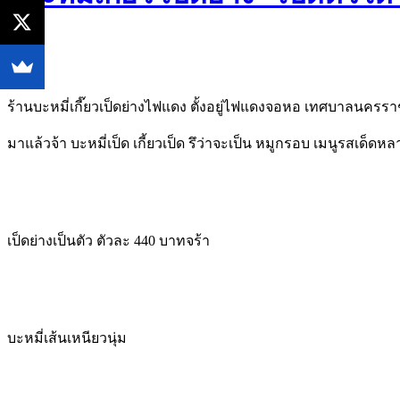
ร้านบะหมี่เกี๊ยวเป็ดย่างไฟแดง ตั้งอยู่ไฟแดงจอหอ เทศบาลนครราชส
มาแล้วจ้า บะหมี่เป็ด เกี้ยวเป็ด รึว่าจะเป็น หมูกรอบ เมนูรส
เป็ดย่างเป็นตัว ตัวละ 440 บาทจร้า
บะหมี่เส้นเหนียวนุ่ม