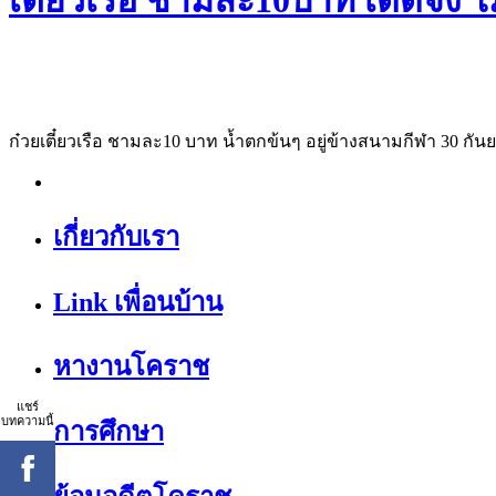
เตี๋ยวเรือ ชามละ10บาท เด็ดจิง ไม
ก๋วยเตี๋ยวเรือ ชามละ10 บาท น้ำตกข้นๆ อยู่ข้างสนามกีฬา 30 กัน
เกี่ยวกับเรา
Link เพื่อนบ้าน
หางานโคราช
แชร์
บทความนี้
การศึกษา