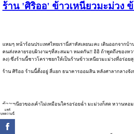
ร้าน 'ศิริออ' ข้าวเหนียวมะม่วง ข
แหมๆ หน้าร้อนประเทศไทยเรานี่สาหัสเลยนะคะ เดินออกจากบ้านตอ
คนส่งหลายรอบผิวงามๆที่สะสมมา หมดกัน!! อิอิ ถ้าพูดถึงของหวานย
ลง) ซึ่งร้านนี้ชาวโคราชยกให้เป็นร้านข้าวเหนียวมะม่วงที่อร่อ
ร้าน ศิริออ ร้านนี้ตั้งอยู่ สี่แยก ธนาคารออมสิน หลังศาลากลางจัง
ข้าวเหนียวของเค้าไม่เหมือนใครอร่อยฉ่ำ มะม่วงก็สด หวานหอม 
แชร์
บทความนี้