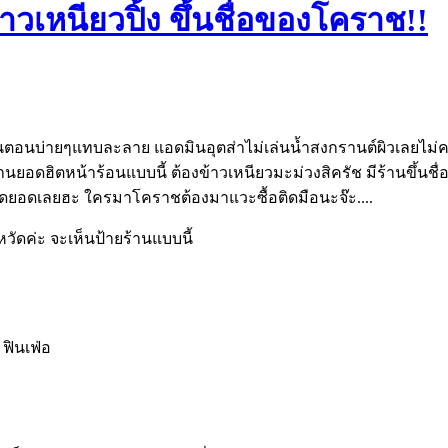
้าวเหนียวปิ้ง ขึ้นชื่อของโคราช!!
นบ่ายๆแทบละลาย แอดมินอุตส่าไม่เล่นน้ำสงกรานต์ผิวเลยไม่คล้ำ
อดฮิตหน้าร้อนแบบนี้ ต้องข้าวเหนียวมะม่วงสิครัช มีร้านขึ้นชื่อข
ยสุดยอดเลยฮะ ใครมาโคราชต้องมาแวะซื้อติดมือนะจ๊ะ....
หวัดค่ะ จะเห็นป้ายร้านแบบนี้
ฟินเฟ่อ