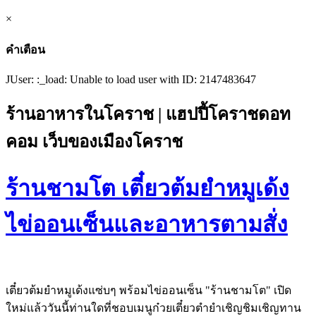
×
คำเตือน
JUser: :_load: Unable to load user with ID: 2147483647
ร้านอาหารในโคราช | แฮปปี้โคราชดอท
คอม เว็บของเมืองโคราช
ร้านชามโต เตี๋ยวต้มยำหมูเด้ง
ไข่ออนเซ็นและอาหารตามสั่ง
เตี๋ยวต้มยำหมูเด้งแซ่บๆ พร้อมไข่ออนเซ็น "ร้านชามโต" เปิด
ใหม่แล้ววันนี้ท่านใดที่ชอบเมนูก๋วยเตี๋ยวตำยำเชิญชิมเชิญทาน