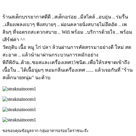
ร้านสเต็กบรรยากาศดีดี ..สเต็กอร่อย ..มีสไตล์ ..อบอุ่น .. ร่มรื่น
..เสียงเพลงเบาๆ ฟังสบายๆ .. ผ่อนคลายนั่งสบายไม่อึดอัด .. เพ
ลินๆ ที่จอดรถสะดวกสบาย .. Wifi พร้อม ..บริการด้วยใจ .. พร้อม
เสิร์ฟค่า ^^
วัตถุดิบ เนื้อ หมู ไก่ ปลา ล้วนผ่านการคัดสรรมาอย่างดี ใหม่ สด
สะอาด .. แล้วนำมาผ่านกระบวนการหมักอย่าง
พิถีพิถัน..ด้วย..ซอสและเครื่องเทศ15ชนิด..เพื่อให้รสชาตเข้าถึง
เนื้อใน .. ได้เนื้อนุ่มๆ หอมกลิ่นเครื่องเทศ ...... แล้วเจอกันที่ "ร้าน
สเต็กนายหนุ่ม" นะค้าบ
ขอขอบคุณข้อมูลจาก กลุ่มอาหารอร่อยโคราชนะจ๊ะ