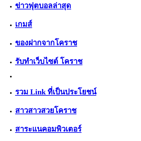
ข่าวฟุตบอลล่าสุด
เกมส์
ของฝากจากโคราช
รับทำเว็บไซต์ โคราช
รวม Link ที่เป็นประโยชน์
สาวสาวสวยโคราช
สาระแนคอมพิวเตอร์