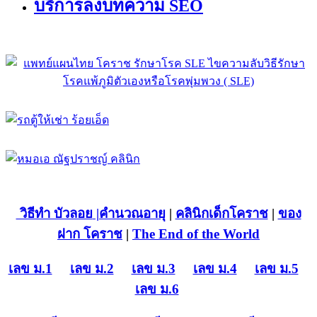
บริการลงบทความ SEO
วิธีทำ บัวลอย
|คำนวณอายุ
|
คลินิกเด็กโคราช
|
ของ
ฝาก โคราช
|
The End of the World
เลข ม.1
เลข ม.2
เลข ม.3
เลข ม.4
เลข ม.5
เลข ม.6