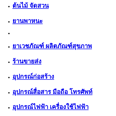
ต้นไม้ จัดสวน
ยานพาหนะ
ยาเวชภัณฑ์ ผลิตภัณฑ์สุขภาพ
ร้านขายส่ง
อุปกรณ์ก่อสร้าง
อุปกรณ์สื่อสาร มือถือ โทรศัพท์
อุปกรณ์ไฟฟ้า เครื่องใช้ไฟฟ้า