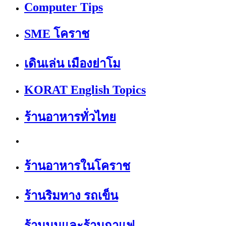
Computer Tips
SME โคราช
เดินเล่น เมืองย่าโม
KORAT English Topics
ร้านอาหารทั่วไทย
ร้านอาหารในโคราช
ร้านริมทาง รถเข็น
ร้านนมและร้านกาแฟ