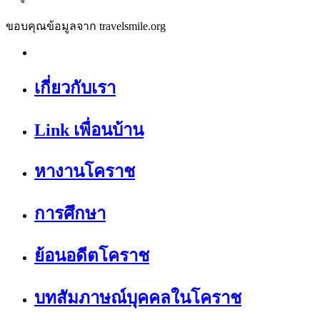
ขอบคุณข้อมูลจาก travelsmile.org
เกี่ยวกับเรา
Link เพื่อนบ้าน
หางานโคราช
การศึกษา
ย้อนอดีตโคราช
บทสัมภาษณ์บุคคลในโคราช