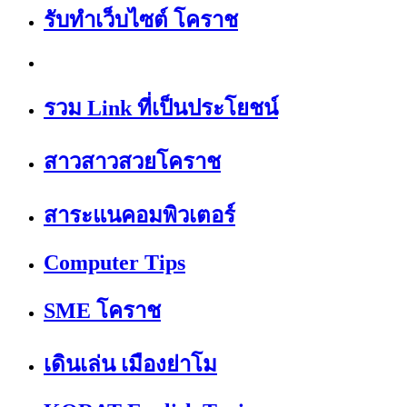
รับทำเว็บไซต์ โคราช
รวม Link ที่เป็นประโยชน์
สาวสาวสวยโคราช
สาระแนคอมพิวเตอร์
Computer Tips
SME โคราช
เดินเล่น เมืองย่าโม