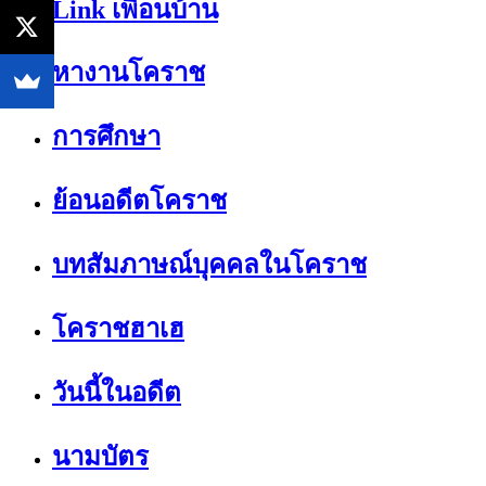
Link เพื่อนบ้าน
หางานโคราช
การศึกษา
ย้อนอดีตโคราช
บทสัมภาษณ์บุคคลในโคราช
โคราชฮาเฮ
วันนี้ในอดีต
นามบัตร