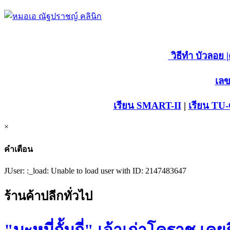
วิธีทำ บัวลอย
|
เลข
เรียน SMART-II
|
เรียน TU
×
คำเตือน
JUser: :_load: Unable to load user with ID: 2147483647
ร้านค้าปลีกทั่วไป