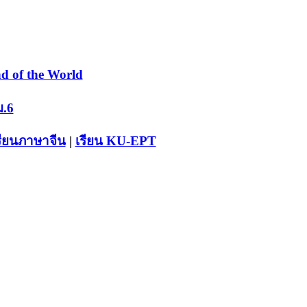
d of the World
ม.6
รียนภาษาจีน
|
เรียน KU-EPT