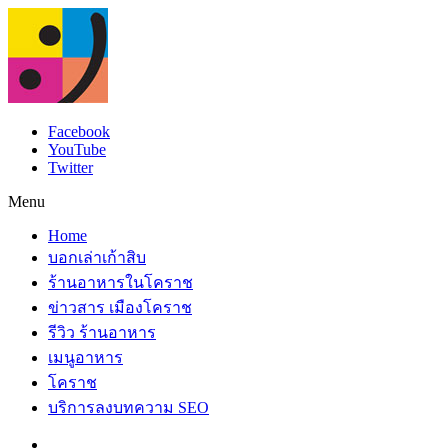
Facebook
YouTube
Twitter
Menu
Home
บอกเล่าเก้าสิบ
ร้านอาหารในโคราช
ข่าวสาร เมืองโคราช
รีวิว ร้านอาหาร
เมนูอาหาร
โคราช
บริการลงบทความ SEO