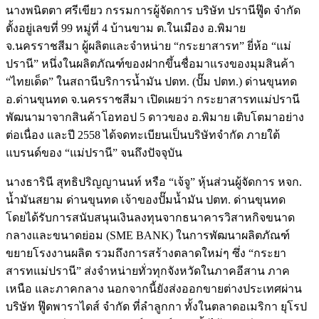
นางพนิตตา ศรีเขียว กรรมการผู้จัดการ บริษัท ปรานีฟู๊ด จำกัด
ตั้งอยู่เลขที่ 99 หมู่ที่ 4 บ้านขาม ต.ในเมือง อ.พิมาย
จ.นครราชสีมา ผู้ผลิตและจำหน่าย “กระยาสารท” ยี่ห้อ “แม่
ปรานี” หนึ่งในผลิตภัณฑ์ของฝากขึ้นชื่อมาแรงของมุมสินค้า
“ไทยเด็ด” ในสถานีบริการน้ำมัน ปตท. (ปั๊ม ปตท.) ด่านขุนทด
อ.ด่านขุนทด จ.นครราชสีมา เปิดเผยว่า กระยาสารทแม่ปรานี
พัฒนามาจากสินค้าโอทอป 5 ดาวของ อ.พิมาย เติบโตมาอย่าง
ต่อเนื่อง และปี 2558 ได้จดทะเบียนเป็นบริษัทจำกัด ภายใต้
แบรนด์ของ “แม่ปรานี” จนถึงปัจจุบัน
นางธารินี สุทธิปริญญานนท์ หรือ “เจ้จู” หุ้นส่วนผู้จัดการ หจก.
น้ำมันสยาม ด่านขุนทด เจ้าของปั๊มน้ำมัน ปตท. ด่านขุนทด
โดยได้รับการสนับสนุนเงินลงทุนจากธนาคารวิสาหกิจขนาด
กลางและขนาดย่อม (SME BANK) ในการพัฒนาผลิตภัณฑ์
ขยายโรงงานผลิต รวมถึงการสร้างตลาดใหม่ๆ ซึ่ง “กระยา
สารทแม่ปรานี” ส่งจำหน่ายทั่วทุกจังหวัดในภาคอีสาน ภาค
เหนือ และภาคกลาง นอกจากนี้ยังส่งออกขายต่างประเทศผ่าน
บริษัท ฟู๊ดพาราไดส์ จำกัด ที่ลำลูกกา ทั้งในตลาดอเมริกา ยุโรป