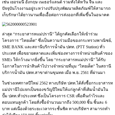
เช่น เยอรมนี อังกฤษ เนเธอร์แลนด์ รวมทั้งไต้หวัน จีน และ
ปัจจุบันโรงงานอยู่ระหว่างปรับปรุงพัฒนาผลิตภัณฑ์ให้สามารถ
เก็บรักษาได้ยาวนานเพื่อเอื้อต่อการส่งออกที่เพิ่มขึ้นในอนาคต
ล่าสุด “กระยาสารทแม่ปรานี” ได้ถูกคัดเลือกให้เข้าร่วม
โครงการ “ไทยเด็ด” ซึ่งเป็นความร่วมมือของกระทรวงพาณิชย์,
SME BANK และสถานีบริการน้ำมัน ปตท. (PTT Station) ทั่ว
ประเทศ เพื่อขยายตลาดและเพิ่มช่องทางการจำหน่ายสินค้าของ
SMEs ให้กว้างมากยิ่งขึ้น โดย “กระยาสารทแม่ปรานี” ได้รับ
โอกาสในการนำสินค้าไปวางจำหน่ายที่มุม “ไทยเด็ด” ในสถานี
บริการน้ำมัน ปตท.สาขาด่านขุนทด เมื่อ พ.ย. 2561 ที่ผ่านมา
ในช่วงเทศกาลปีใหม่ 2562 ทางบริษัท ปตท.ได้สั่งซื้อกระยาสารท
แม่ปรานีไปแจกเป็นของขวัญปีใหม่ให้แก่ลูกค้าที่เติมน้ำมันใน
ปั๊ม ปตท.ทั่วประเทศ ซึ่งเป็นโครงการ CSR เพื่อคืนกำไรและ
ตอบแทนลูกค้า โดยสั่งซื้อจำนวนมากถึง 500,000 ชิ้น ชิ้นละ 6
บาท แต่เนื่องด้วยระยะเวลากระชั้นชิด ทางบริษัทฯ สามารถทำ