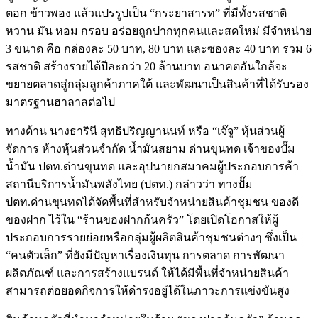
ตอก ข้าวพอง แล้วแปรรูปเป็น “กระยาสารท” ที่มีทั้งรสชาติ
หวาน มัน หอม กรอบ อร่อยถูกปากทุกคนและสดใหม่ มีจำหน่าย
3 ขนาด คือ กล่องละ 50 บาท, 80 บาท และซองละ 40 บาท รวม 6
รสชาติ สร้างรายได้ปีละกว่า 20 ล้านบาท อนาคตอันใกล้จะ
ขยายตลาดสู่กลุ่มลูกค้าภาคใต้ และพัฒนาเป็นสินค้าที่ได้รับรอง
มาตรฐานฮาลาลต่อไป
ทางด้าน นางธารินี สุทธิปริญญานนท์ หรือ “เจ๊จู” หุ้นส่วนผู้
จัดการ ห้างหุ้นส่วนจำกัด น้ำมันสยาม ด่านขุนทด เจ้าของปั๊ม
น้ำมัน ปตท.ด่านขุนทด และอุปนายกสมาคมผู้ประกอบการค้า
สถานีบริการน้ำมันพลังไทย (ปตท.) กล่าวว่า ทางปั๊ม
ปตท.ด่านขุนทดได้จัดพื้นที่สำหรับจำหน่ายสินค้าชุมชน ของดี
ของฝาก ไว้ใน “ร้านของฝากก้นครัว” โดยเปิดโอกาสให้ผู้
ประกอบการรายย่อยหรือกลุ่มผู้ผลิตสินค้าชุมชนต่างๆ ซึ่งเป็น
“คนตัวเล็ก” ที่ยังมีปัญหาเรื่องเงินทุน การตลาด การพัฒนา
ผลิตภัณฑ์ และการสร้างแบรนด์ ให้ได้มีพื้นที่จำหน่ายสินค้า
สามารถต่อยอดกิจการให้ดำรงอยู่ได้ในภาวะการแข่งขันสูง