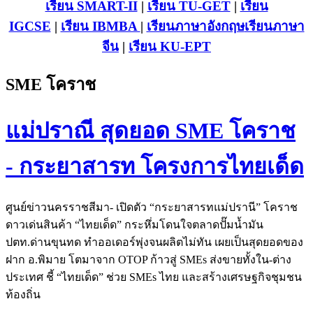
เรียน SMART-II
|
เรียน TU-GET
|
เรียน
IGCSE
|
เรียน IB
MBA
|
เรียนภาษาอังกฤษ
เรียนภาษา
จีน
|
เรียน KU-EPT
SME โคราช
แม่ปราณี สุดยอด SME โคราช
- กระยาสารท โครงการไทยเด็ด
ศูนย์ข่าวนครราชสีมา- เปิดตัว “กระยาสารทแม่ปรานี” โคราช
ดาวเด่นสินค้า “ไทยเด็ด” กระหึ่มโดนใจตลาดปั๊มน้ำมัน
ปตท.ด่านขุนทด ทำออเดอร์พุ่งจนผลิตไม่ทัน เผยเป็นสุดยอดของ
ฝาก อ.พิมาย โตมาจาก OTOP ก้าวสู่ SMEs ส่งขายทั้งใน-ต่าง
ประเทศ ชี้ “ไทยเด็ด” ช่วย SMEs ไทย และสร้างเศรษฐกิจชุมชน
ท้องถิ่น