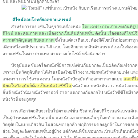
ขึ้น และหันมาเป็นลูกค้าประจำ
ดีไซน์ตอบโจทย์ยอดขายแบรนด์
สำหรับการแข่งขันในธุรกิจเครื่องหนัง
โดยเฉพาะกระเป๋าแข่งกันที่รู
ดีไซน์ และคุณภาพ และเนื่องจากเป็นสินค้าแฟชั่น ดังนั้น เรื่องของดีไซน์จึ
ความสำคัญพอๆ กับคุณภาพ
ซึ่งในแต่ละเดือนจะต้องมีดีไซน์ใหม่ออกมาทุก
เดือนหนึ่งจะมีประมาณ 7-8 แบบ โดยศึกษาจากสินค้าแบรนด์เนมในท้องตล
จากแฟชั่นในต่างประเทศ ผ่านทางเว็บไซต์ หรือนิตยสาร
ปัจจุบันแฟชั่นเครื่องหนังที่มีการแข่งขันกันมากจะเป็นผลิตภัณฑ์จากหน
เพราะเป็นวัตถุดิบที่หาได้ง่าย เมืองไทยมีโรงงานฟอกหนังวัวหลายแห่ง แล
แพงมาก การใช้งานคงทน โดยหนังวัวปัจจุบันทำออกมาหลายแบบ
และที่ไ
นิยมในปัจจุบันก็ต้องเป็นหนังวัวซีซีโอ
หนังวัวแบบหนังมันวาว หนังวัวแบบอ
ลิ้นจี่ หนังวัวนิ่ม หนังวัวชามัวร์ ราคาแตกต่างกันออกไป หนังวัวซีซีโอมีร
หนังวัวนิ่มจะถูกสุด
การเลือกวัตถุดิบจะเป็นไปตามแฟชั่น ซึ่งส่วนใหญ่ดีไซเนอร์แบรนด์เนม
เป็นผู้กำหนดแฟชั่นในยุคนั้น และนักออกแบบคนอื่นๆ ก็จะทำตาม และเลือ
วัตถุดิบในแบบเดียวกัน ในส่วนของลูกค้า พฤติกรรมของลูกค้าในการชอปก
ส่วนใหญ่จะอิงตามแฟชั่นอยู่บ้าง แต่ถ้าคนที่ชื่นชอบกระเป๋าแล้วเดือนหนึ่งจ