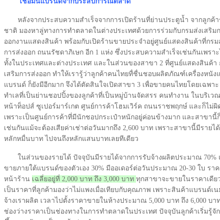
เชื่อมั่นแบรนด์จากประสบการณ์ตลาด
หลังจากประสบความสำเร็จจากการเปิดร้านที่ย่านประตูน้ำ จากลูกค้า
ชาติ มองหาลู่ทางการทำตลาดในต่างประเทศด้วยการร่วมกับกรมส่งเสริม
ออกงานแสดงสินค้า พร้อมกับเปิดร้านขายประจำอยู่ศูนย์แสดงสินค้าที่กรมส
การส่งออก ถนนรัชดาภิเษก อีก 1 แห่ง ซึ่งประสบความสำเร็จเช่นกันเพราะไ
ทั้งในประเทศและต่างประเทศ และในส่วนของสาขา 2 ที่ศูนย์แสดงสินค้า 
เสริมการส่งออก ทำให้เรารู้ว่าลูกค้าคนไทยทื่ชื่นชอบผลิตภัณฑ์เครื่องหนัง
แบรนด์ ก็ยังมีอีกมาก จึงได้ตัดสินใจเปิดสาขา 3 เพื่อขายคนไทยโดยเฉพาะ 
ทำเลที่เป็นย่านชอปปิ้งของลูกค้าที่เป็นหมู่บ้านจัดสรร คนทำงาน ในบริเวณ
หน้าท็อปส์ ซูเปอร์มาร์เกต ศูนย์การค้าโฮมเวิร์ค ถนนราชพฤกษ์ และก็ไม่ผิ
เพราะเป็นศูนย์การค้าที่มีนักชอปกระเป๋าหนักอยู่ค่อนข้างมาก และสาขานี้ก็
เช่นกันแม้จะต้องเสียค่าเช่าต่อวันมากถึง 2,600 บาท เพราะสาขานี้มีรายได้
หลักหมื่นบาท ไปจนถึงหลักแสนบาทเลยทีเดียว
ในส่วนของรายได้ ปัจจุบันมีรายได้จากการรับจ้างผลิตประมาณ 70% 
ขายภายใต้แบรนด์ของตัวเอง 30% มีออเดอร์ต่อวันประมาณ 20-30 ใบ รา
หน้าร้าน
เฉลี่ยอยู่ที่ 2,000 บาท ถึง 3,000 บาท
ทุกสาขาจะขายในราคาเดีย
เป็นราคาที่ลูกค้ามองว่าไม่แพงเมื่อเทียบกับคุณภาพ เพราะสินค้าแบรนด์เนม
จ้างเราผลิต เวลาไปตั้งราคาขายในห้างประมาณ 5,000 บาท ถึง 6,000 บาท
ช่องว่างราคาเป็นช่องทางในการทำตลาดในประเทศ ปัจจุบันลูกค้าเริ่มรู้จ