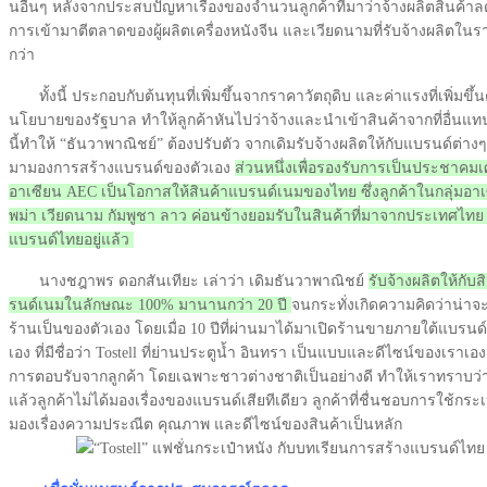
นอื่นๆ หลังจากประสบปัญหาเรื่องของจำนวนลูกค้าที่มาว่าจ้างผลิตสินค้า
การเข้ามาตีตลาดของผู้ผลิตเครื่องหนังจีน และเวียดนามที่รับจ้างผลิตในรา
กว่า
ทั้งนี้ ประกอบกับต้นทุนที่เพิ่มขึ้นจากราคาวัตถุดิบ และค่าแรงที่เพิ่มขึ้
นโยบายของรัฐบาล ทำให้ลูกค้าหันไปว่าจ้างและนำเข้าสินค้าจากที่อื่นแทน
นี้ทำให้ “ธันวาพาณิชย์” ต้องปรับตัว จากเดิมรับจ้างผลิตให้กับแบรนด์ต่างๆ
มามองการสร้างแบรนด์ของตัวเอง
ส่วนหนึ่งเพื่อรองรับการเป็นประชาคม
อาเซียน AEC เป็นโอกาสให้สินค้าแบรนด์เนมของไทย ซึ่งลูกค้าในกลุ่มอาเ
พม่า เวียดนาม กัมพูชา ลาว ค่อนข้างยอมรับในสินค้าที่มาจากประเทศไทย 
แบรนด์ไทยอยู่แล้ว
นางชฎาพร ดอกสันเทียะ เล่าว่า เดิมธันวาพาณิชย์
รับจ้างผลิตให้กับ
รนด์เนมในลักษณะ 100% มานานกว่า 20 ปี
จนกระทั่งเกิดความคิดว่าน่าจะ
ร้านเป็นของตัวเอง โดยเมื่อ 10 ปีที่ผ่านมาได้มาเปิดร้านขายภายใต้แบรนด
เอง ที่มีชื่อว่า Tostell ที่ย่านประตูน้ำ อินทรา เป็นแบบและดีไซน์ของเราเอง 
การตอบรับจากลูกค้า โดยเฉพาะชาวต่างชาติเป็นอย่างดี ทำให้เราทราบว่
แล้วลูกค้าไม่ได้มองเรื่องของแบรนด์เสียทีเดียว ลูกค้าที่ชื่นชอบการใช้กระเ
มองเรื่องความประณีต คุณภาพ และดีไซน์ของสินค้าเป็นหลัก