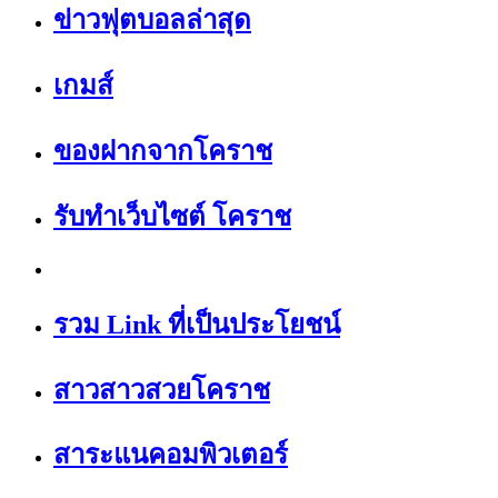
ข่าวฟุตบอลล่าสุด
เกมส์
ของฝากจากโคราช
รับทำเว็บไซต์ โคราช
รวม Link ที่เป็นประโยชน์
สาวสาวสวยโคราช
สาระแนคอมพิวเตอร์