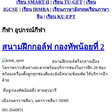
เรียน SMART-II
|
เรียน TU-GET
|
เรียน
IGCSE
|
เรียน IB
MBA
|
เรียนภาษาอังกฤษ
เรียนภาษา
จีน
|
เรียน KU-EPT
กีฬา อุปกรณ์กีฬา
สนามฝึกกอล์ฟ กองทัพน้อยที่ 2
สนามฝึกกอล์ฟใจกลางเมือง
โคราชการเดินทางสะดวกพร้อมบริการช่องในการฝึก 28 ช่อง
พร้อมเครื่องตั้งลูกทุกช่องตีและยังมีสนามซ้อมพัต ให้บริการอีก
ด้วย
ที่อยู่:กองทัพน้อยที่2 ค่ายสุรนารี
เมืองนครราชสีมา, นครราชสีมา 30000
081-2640851