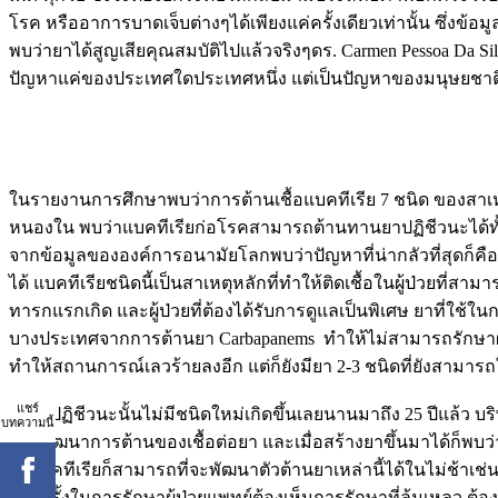
โรค หรืออาการบาดเจ็บต่างๆได้เพียงแค่ครั้งเดียวเท่านั้น ซึ่งข้
พบว่ายาได้สูญเสียคุณสมบัติไปแล้วจริงๆดร. Carmen Pessoa Da Silva 
ปัญหาแค่ของประเทศใดประเทศหนึ่ง แต่เป็นปัญหาของมนุษยชาติเล
ในรายงานการศึกษาพบว่าการต้านเชื้อแบคทีเรีย 7 ชนิด ของสาเห
หนองใน พบว่าแบคทีเรียก่อโรคสามารถต้านทานยาปฏิชีวนะได้ทั้งห
จากข้อมูลขององค์การอนามัยโลกพบว่าปัญหาที่น่ากลัวที่สุดก็คือ การ
ได้ แบคทีเรียชนิดนี้เป็นสาเหตุหลักที่ทำให้ติดเชื้อในผู้ป่วยท
ทารกแรกเกิด และผู้ป่วยที่ต้องได้รับการดูแลเป็นพิเศษ ยาที่ใช้ใน
บางประเทศจากการต้านยา Carbapanems ทำให้ไม่สามารถรักษาผู้ป่วยท
ทำให้สถานการณ์เลวร้ายลงอีก แต่ก็ยังมียา 2-3 ชนิดที่ยังสามารถใ
แชร์
ซึ่งยาปฏิชีวนะนั้นไม่มีชนิดใหม่เกิดขึ้นเลยนานมาถึง 25 ปีแล้ว 
บทความนี้
การพัฒนาการต้านของเชื้อต่อยา และเมื่อสร้างยาขึ้นมาได้ก็พบว่าย
ว่าแบคทีเรียก็สามารถที่จะพัฒนาตัวต้านยาเหล่านี้ได้ในไม่ช้าเช่
บางครั้งในการรักษาผู้ป่วยแพทย์ต้องเห็นการรักษาที่ล้มเหลว ต้องเ