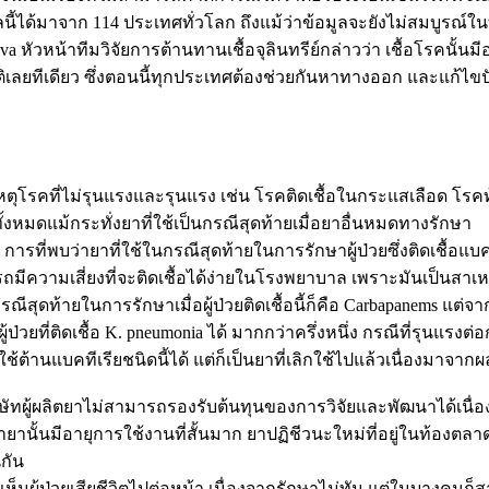
อมูลนี้ได้มาจาก 114 ประเทศทั่วโลก ถึงแม้ว่าข้อมูลจะยังไม่สมบูร
หัวหน้าทีมวิจัยการต้านทานเชื้อจุลินทรีย์กล่าวว่า เชื้อโรคนั้นมีอยู
ยทีเดียว ซึ่งตอนนี้ทุกประเทศต้องช่วยกันหาทางออก และแก้ไขปัญ
ตุโรคที่ไม่รุนแรงและรุนแรง เช่น โรคติดเชื้อในกระแสเลือด โร
มดแม้กระทั่งยาที่ใช้เป็นกรณีสุดท้ายเมื่อยาอื่นหมดทางรักษา
ที่พบว่ายาที่ใช้ในกรณีสุดท้ายในการรักษาผู้ป่วยซึ่งติดเชื้อแบคทีเ
ี่สามารถมีความเสี่ยงที่จะติดเชื้อได้ง่ายในโรงพยาบาล เพราะมันเป
กรณีสุดท้ายในการรักษาเมื่อผู้ป่วยติดเชื้อนี้ก็คือ Carbapanems แต
ี่ติดเชื้อ K. pneumonia ได้ มากกว่าครึ่งหนึ่ง กรณีที่รุนแรงต่อ
ช้ต้านแบคทีเรียชนิดนี้ได้ แต่ก็เป็นยาที่เลิกใช้ไปแล้วเนื่องมาจา
บริษัทผู้ผลิตยาไม่สามารถรองรับต้นทุนของการวิจัยและพัฒนาได้เนื่
านั้นมีอายุการใช้งานที่สั้นมาก ยาปฏิชีวนะใหม่ที่อยู่ในท้องตลาด
นกัน
ห็นผู้ป่วยเสียชีวิตไปต่อหน้า เนื่องจากรักษาไม่ทัน แต่ในบางคนก็ส