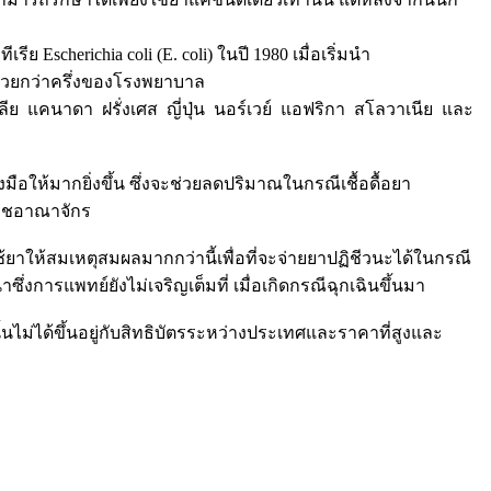
ีย Escherichia coli (E. coli) ในปี 1980 เมื่อเริ่มนำ
้ป่วยกว่าครึ่งของโรงพยาบาล
 แคนาดา ฝรั่งเศส ญี่ปุ่น นอร์เวย์ แอฟริกา สโลวาเนีย และ
อให้มากยิ่งขึ้น ซึ่งจะช่วยลดปริมาณในกรณีเชื้อดื้อยา
สหราชอาณาจักร
รใช้ยาให้สมเหตุสมผลมากกว่านี้เพื่อที่จะจ่ายยาปฏิชีวนะได้ในกรณี
่งการแพทย์ยังไม่เจริญเต็มที่ เมื่อเกิดกรณีฉุกเฉินขึ้นมา
ไม่ได้ขึ้นอยู่กับสิทธิบัตรระหว่างประเทศและราคาที่สูงและ