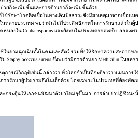
ป่วยก็จะเพิ่มขึ้นและการต้านยาก็จะเพิ่มขึ้นด้วย
าที่ใช้รักษาโรคติดเชื้อในทางเดินปัสสาวะซึ่งมีสาเหตุมาจากเชื้อแบคทีเร
ณะนี้ในหลายประเทศ พบว่ามันไม่มีประสิทธิภาพในการรักษาแล้วในผู
นองใน Cephalosporins และยังพบในประเทศออสเตรีย ออสเตรเลีย
ช้ในยามฉุกเฉินทั้งในคนและสัตว์ รวมทั้งให้รักษาความสะอาดของมื
ทีเรีย Staphylococcus aureus ซึ่งพบว่ามีการต้านยา Methicillin ใน
ดเหตุการณ์วิกฤติเช่นนี้ กล่าวว่า ทั่วโลกจำเป็นที่จะต้องวางแผนกา
นการรักษาผู้ป่วยรวมถึงในเด็กด้วย โดยเฉพาะในประเทศที่ต้องพัฒนาซึ
ละกระตุ้นให้เอกชนพัฒนาตัวยาใหม่ๆขึ้นมา การจ่ายยาปฏิชีวนะนั้น
้