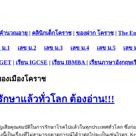
คำนวณอายุ
|
คลินิกเด็กโคราช
|
ของฝาก โคราช
|
The En
 ม.1
เลข ม.2
เลข ม.3
เลข ม.4
เลข ม.5
เลข 
-GET
|
เรียน IGCSE
|
เรียน IB
MBA
|
เรียนภาษาอังกฤษ
เ
บของเมืองโคราช
กษาแล้วทั่วโลก ต้องอ่าน!!!
สูญเสียคุณสมบัติในการรักษาโรคไปแล้วในทุกประเทศทั่วโลก ซึ่งก
ื่องนี้เป็นเรื่องที่ไม่สามารถคาดการณ์ได้ว่าต่อไปจะเป็นเช่นไรดร.