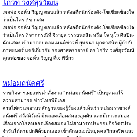
โกวิท วงศ์สุรวัฒน์
เพจพ่อ จอห์น วิญญู ตอบแล้ว หลังอดีตนักร้องดัง-โซเชียลข้องใจ
ว่าเป็นใคร ? ข่าวสด
เพจพ่อ จอห์น วิญญู ตอบแล้ว หลังอดีตนักร้องดัง-โซเชียลข้องใจ
ว่าเป็นใคร ? จากกรณีที่ จิรายุส วรรธนะสิน หรือ โจ นูโว ศิลปิน-
นักแสดง เข้ามาตอบคอมเมนต์ข่าวที่ ยุทธนา มุกดาสนิท ผู้กำกับ
ภาพยนตร์ แชร์เกี่ยวกับ รองศาสตราจารย์ ดร.โกวิท วงศ์สุรวัฒน์
คุณพ่อของ จอห์น วิญญู ดีเจ พิธีกร
หม่อมถนัดศรี
ราชกิจจาฯเผยแพร่คำสั่งศาล "หม่อมถนัดศรี" เป็นบุคคลไร้
ความสามารถ ข่าวไทยพีบีเอส
ศาลไต่สวนพยานหลักฐานของผู้ร้องแล้วเห็นว่า หม่อมราชวงศ์
ถนัดศรี สวัสดิวัตน์ มีหลอดเลือดสมองอุดตัน และมีภาวะสมอง
เสื่อมจากโรคหลอดเลือดสมอง ไม่สามารถประกอบกิจวัตรประ
จําวันได้ตามปกติด้วยตนเอง เข้าลักษณะเป็นบุคคลวิกลจริต และ