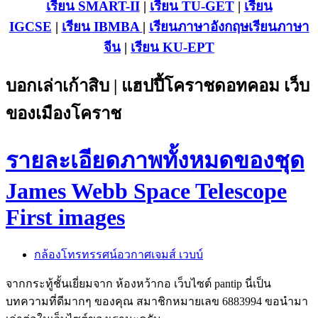
เรียน SMART-II
|
เรียน TU-GET
|
เรียน
IGCSE
|
เรียน IB
MBA
|
เรียนภาษาอังกฤษ
เรียนภาษา
จีน
|
เรียน KU-EPT
บอกเล่าเก้าสิบ | แฮปปี้โคราชดอทคอม เว็บ
ของเมืองโคราช
รายละเอียดภาพทั้งหมดของชุด
James Webb Space Telescope
First images
กล้องโทรทรรศน์อวกาศเจมส์ เวบบ์
จากกระทู้ชั้นเยี่ยมจาก ห้องหว้ากอ เว็บไซต์ pantip นี่เป็น
บทความที่ดีมากๆ ของคุณ สมาชิกหมายเลข 6883994 ขอนำมา