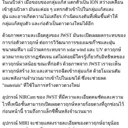
ในเนบิวล่า เมื่อขอบของกลุ่มแก้ส แตกตัวเป็น ION สว่างเคลื่อน
เข้าสู่เนบิวลา มันจะค่อย ๆ แทรกตัวเข้าไปในกลุ่มแก้สและ
ฝุ่น และอาจเกิดความไม่เสถียร กำเนิดแรงดันที่เพิ่มขึ้นทำให้
กลุ่มแก้สยุบตัว และก่อตัวเป็นดาวดวงใหม่ได้อีก
ด้วยภาพความละเอียดสูงของ JWST มันจะเปิดเผยผลกระทบของ
การก่อตัวดาวฤกษ์ ต่อการวิวัฒนาการของเมฆก๊าซและฝุ่น
ขนาดมหึมา แม้ว่าผลกระทบจาก solar wind และ UV ดาวฤกษ์
มวลมากจะปรากฏชัดเจน แต่ไม่ค่อยมีใครรู้เกี่ยวกับอิทธิพลของ
ดาวฤกษ์มวลน้อย ขณะที่ก่อตัว ด้วยภาพจาก JWST เราจะเห็น
ดาวฤกษ์สร้าง Jet และสามารถฉีดเข้ากลุ่มแก้ส ด้วยโมเมนตัม
และพลังงานจำนวนมากเข้าไปในเมฆได้ ซึ่งจะช่วยลด
"materials" ที่ใช้ในการสร้างดาวดวงใหม่
อุปกรณ์ NIRCam ของ JWST ที่มีความละเอียดคมชัดและความ
ไวที่เหนือชั้นสามารถเปิดเผยดาวฤกษ์หลายร้อยดวงที่ถูกซ่อนไว้
ก่อนหน้านี้ รวมถึงกาแล็กซีพื้นหลังจำนวนมาก
อุปกรณ์ MIRI จะช่วยแสดงรายละเอียดของดาวฤกษ์อายุน้อย