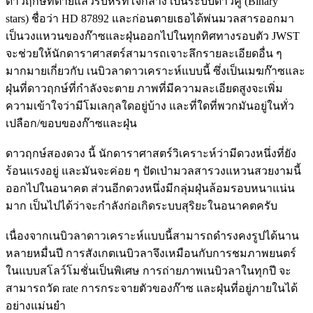
ดาวฤกษ์ที่ตายแล้วริบหรี่ที่ใจกลาง เป็นระบบดาวคู่ (Binary
stars) ชื่อว่า HD 87892 และก่อนตายเธอได้พ่นมวลสารออกมา
เป็นวงแหวนของก๊าซและฝุ่นออกไปในทุกทิศทางรอบตัว JWST
จะช่วยให้นักดาราศาสตร์สามารถเจาะลึกรายละเอียดอื่น ๆ
มากมายเกี่ยวกับ เนบิวลาดาวเคราะห์แบบนี้ ซึ่งเป็นเมฆก๊าซและ
ฝุ่นที่ดาวฤกษ์ที่กำลังจะตาย ภาพที่มีความละเอียดสูงจะเพิ่ม
ความเข้าใจว่ามีโมเลกุลใดอยู่บ้าง และที่ใดที่พวกมันอยู่ในทั่ว
เปลือก/ขอบของก๊าซและฝุ่น
ดาวฤกษ์สองดวง นี้ นักดาราศาสตร์วิเคราะห์ว่ามีดวงหนึ่งที่ยัง
ร้อนแรงอยู่ และมันจะค่อย ๆ ปัดเป่ามวลสารวงแหวนสวยงามนี้
ออกไปในอนาคต ส่วนอีกดวงหนึ่งมีกลุ่มฝุ่นล้อมรอบหนาแน่น
มาก เป็นไปได้ว่าจะกำลังก่อเกิดระบบสุริยะในอนาคตครับ
เนื่องจากเนบิวลาดาวเคราะห์แบบนี้สามารถดำรงคงรูปได้นาน
หลายหมื่นปี การสังเกตเนบิวลาจึงเหมือนกับการชมภาพยนตร์
ในแบบสโลว์โมชั่นเป็นพิเศษ การถ่ายภาพเนบิวลาในทุกปี จะ
สามารถวัด rate การกระจายตัวของก๊าซ และฝุ่นที่อยู่ภายในได้
อย่างแม่นยำ