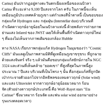
Carina) มันปรากฏอยู่ทางตะวันตกเฉียงเหนือของเนบิวลา
Carina ที่ระยะห่าง 9,100 ปีแสงจากโลก ครับ ในภาพนี้จะเห็น
เหมือนภูมิประเทศคล้ายภูเขา แต่กำแพงสีน้ำตาลนี้ เป็นขอบของ
กลุ่มแก้ส Hydrogen และ กลุ่มฝุ่น (Interstellar dust) บริเวณที่
กำเนิดดาวฤกษ์อายุน้อยในเนบิวลาแห่งนี้ ด้วยพลังการถ่ายภาพ
ย่านแสง Infared ของ JWST เผยให้เห็นพื้นที่กำเนิดดาวฤกษ์ใหม่
ๆ ที่มองไม่เห็นจากภาพเดิมของกล้อง Hubble
ทาง NASA เรียกภาพกลุ่มแก้ส Hydrogen ในมุมของว่า "Cosmic
Cliffs" มันแลดูเป็นภาพสามมิติที่ดูเหมือนภูเขาขรุขระ ที่ถูกฉาย
ด้วยแสงจันทร์ จริง ๆ แล้วมันคือขอบกลุ่มแก้สยักษ์ภายใน NGC
3324 และส่วนที่เห็นคล้าย "ยอดเขา" ที่สูงที่สุดในภาพนี้สูง
ประมาณ 7 ปีแสง บริเวณที่เป็นโพรง ๆ นั้น คือกลุ่มแก้สที่ถูกปัด
เป่ากระจายตัวออกไปจากอิทธิพลของลมดาวฤกษ์ (Solar wind)
และแสง Ultraviolet จากดาวฤกษ์อายุน้อยมวลมาก ร้อน
จัด (ตัวอย่างดาวฤกษ์ประเภทนี้ คือ Wolf–Rayet stars "Eta
Carinae" ซึ่งมวลมาก ร้อนจัด และพ่น solar wind ออกมาอย่าง
รุนแรงตลอดเวลา)