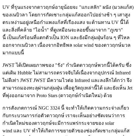
UV ที่รุนแรงจากดาวฤกษ์อายุน้อยจะ "แกะสลัก" ผนัง (มวลแก้ส)
ของเนบิวลา โดยการกัดเซาะกลุ่มแก้สออกไปอย่างช้า ๆ เสาสูง
ตระหง่านอยู่เหนือกำแพงแก้สที่เรืองแสง จะต้านทาน UV นี้ได้
และสิ่งที่คล้าย "ไอน้ำ" ที่ดูเหมือนจะลอยขึ้นมาจาก "ภูเขา"
นี้ เป็นแก้สร้อนที่แตกตัวเป็น ION และยังมีกลุ่มฝุ่นร้อน ๆ ที่ไหล
ออกจากเนบิวลา เนื่องจากอิทธิพล solar wind ของดาวฤกษ์มวล
มากแบบนี้
JWST ได้เปิดเผยภาพของ "รัง" กำเนิดดาวฤกษ์พวกนี้ได้ครับ ซึ่ง
แต่เดิม Hubble ไม่สามารถตรวจจับได้เนื่องจากอุปกรณ์ Infrared
ไม่ดีเท่า JWST JWST มีความไวต่อ Infrared และลงลึกได้กว่า จึง
สามารถมองทะลุผ่านกลุ่มฝุ่น เพื่อดูวัตถุเหล่านี้ได้ และยังเห็น Jet
ที่พุ่งออกมาจาก Proto Stars (ดาวฤกษ์กำเนิดใหม่) ด้วย
การสังเกตการณ์ NGC 3324 นี้ จะทำให้เกิดความกระจ่างเกี่ยว
กับกระบวนการก่อตัวดาวฤกษ์ เราจะเห็นอย่างชัดเจนว่าการ
กำเนิดใหม่ของดาวฤกษ์จะมีการแพร่กระจายของ solar
wind และ UV ทำให้เกิดการขยายตัวของช่องกัดเซาะกลุ่มแก้ส