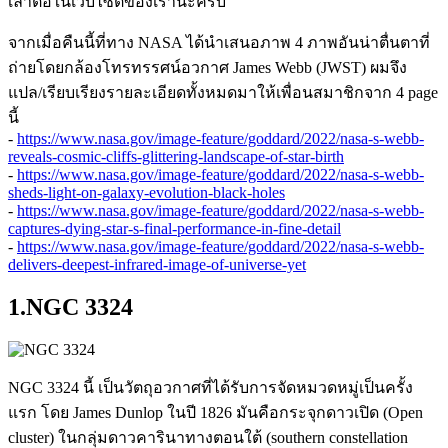
เล่าต่อในเว็บไซต์ของเรานะครับ
จากเมื่อคืนนี้ที่ทาง NASA ได้นำเสนอภาพ 4 ภาพอันน่าตื่นตาที่
ถ่ายโดยกล้องโทรทรรศน์อวกาศ James Webb (JWST) ผมจึง
แปล/เรียบเรียงรายละเอียดทั้งหมดมาให้เพื่อนสมาชิกจาก 4 page
นี้
-
https://www.nasa.gov/image-feature/goddard/2022/nasa-s-webb-
reveals-cosmic-cliffs-glittering-landscape-of-star-birth
-
https://www.nasa.gov/image-feature/goddard/2022/nasa-s-webb-
sheds-light-on-galaxy-evolution-black-holes
-
https://www.nasa.gov/image-feature/goddard/2022/nasa-s-webb-
captures-dying-star-s-final-performance-in-fine-detail
-
https://www.nasa.gov/image-feature/goddard/2022/nasa-s-webb-
delivers-deepest-infrared-image-of-universe-yet
1.NGC 3324
NGC 3324 นี้ เป็นวัตถุอวกาศที่ได้รับการจัดหมวดหมู่เป็นครั้ง
แรก โดย James Dunlop ในปี 1826 มันคือกระจุกดาวเปิด (Open
cluster) ในกลุ่มดาวคารินาทางตอนใต้ (southern constellation