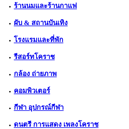
ร้านนมและร้านกาแฟ
ผับ & สถานบันเทิง
โรงแรมและที่พัก
รีสอร์ทโคราช
กล้อง ถ่ายภาพ
คอมพิวเตอร์
กีฬา อุปกรณ์กีฬา
ดนตรี การแสดง เพลงโคราช