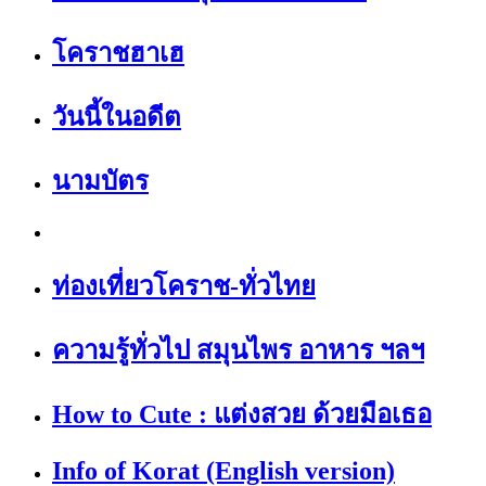
โคราชฮาเฮ
วันนี้ในอดีต
นามบัตร
ท่องเที่ยวโคราช-ทั่วไทย
ความรู้ทั่วไป สมุนไพร อาหาร ฯลฯ
How to Cute : แต่งสวย ด้วยมือเธอ
Info of Korat (English version)