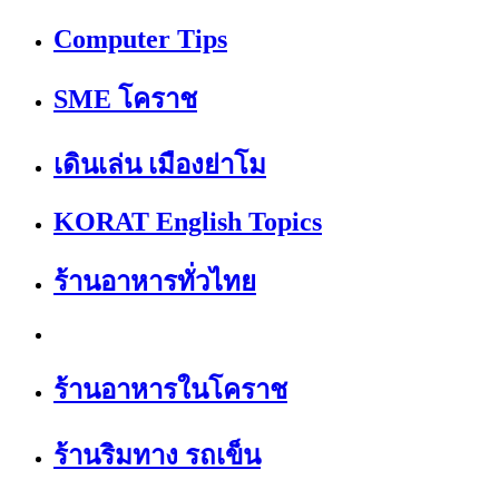
Computer Tips
SME โคราช
เดินเล่น เมืองย่าโม
KORAT English Topics
ร้านอาหารทั่วไทย
ร้านอาหารในโคราช
ร้านริมทาง รถเข็น