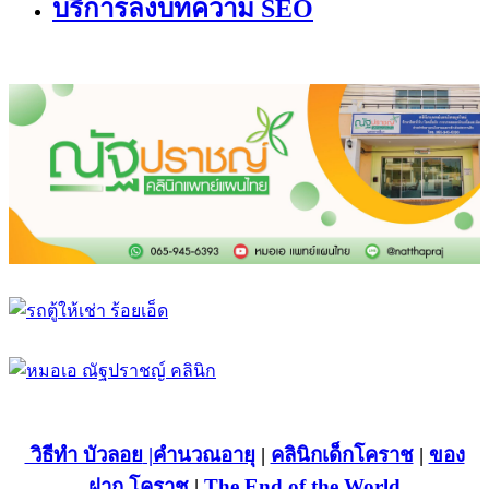
บริการลงบทความ SEO
วิธีทำ บัวลอย
|คำนวณอายุ
|
คลินิกเด็กโคราช
|
ของ
ฝาก โคราช
|
The End of the World