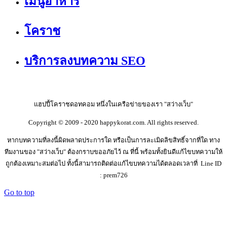
เมนูอาหาร
โคราช
บริการลงบทความ SEO
แฮปปี้โคราชดอทคอม หนึ่งในเครือข่ายของเรา "สว่างเว็บ"
Copyright © 2009 - 2020 happykorat.com. All rights reserved.
หากบทความที่ลงนี้ผิดพลาดประการใด หรือเป็นการละเมิดลิขสิทธิ์จากที่ใด ทาง
ทีมงานของ "สว่างเว็บ" ต้องกราบขออภัยไว้ ณ ที่นี้ พร้อมทั้งยินดีแก้ไขบทความให้
ถูกต้องเหมาะสมต่อไป ทั้งนี้สามารถติดต่อแก้ไขบทความได้ตลอดเวลาที่ Line ID
: prem726
Go to top