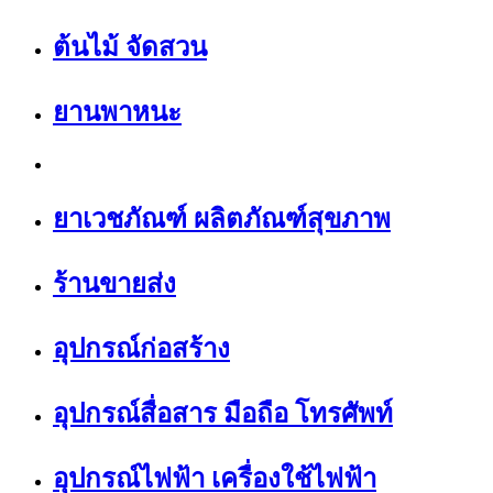
ต้นไม้ จัดสวน
ยานพาหนะ
ยาเวชภัณฑ์ ผลิตภัณฑ์สุขภาพ
ร้านขายส่ง
อุปกรณ์ก่อสร้าง
อุปกรณ์สื่อสาร มือถือ โทรศัพท์
อุปกรณ์ไฟฟ้า เครื่องใช้ไฟฟ้า