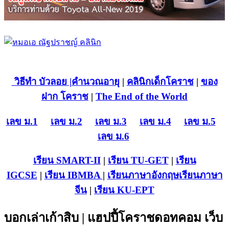
วิธีทำ บัวลอย
|คำนวณอายุ
|
คลินิกเด็กโคราช
|
ของ
ฝาก โคราช
|
The End of the World
เลข ม.1
เลข ม.2
เลข ม.3
เลข ม.4
เลข ม.5
เลข ม.6
เรียน SMART-II
|
เรียน TU-GET
|
เรียน
IGCSE
|
เรียน IB
MBA
|
เรียนภาษาอังกฤษ
เรียนภาษา
จีน
|
เรียน KU-EPT
บอกเล่าเก้าสิบ | แฮปปี้โคราชดอทคอม เว็บ