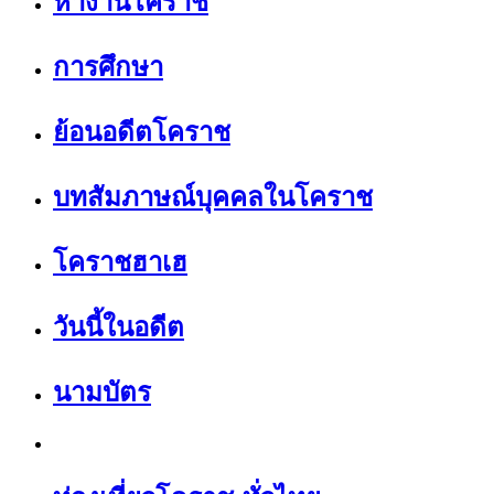
หางานโคราช
การศึกษา
ย้อนอดีตโคราช
บทสัมภาษณ์บุคคลในโคราช
โคราชฮาเฮ
วันนี้ในอดีต
นามบัตร