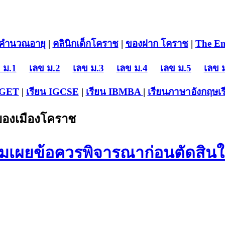
คำนวณอายุ
|
คลินิกเด็กโคราช
|
ของฝาก โคราช
|
The En
 ม.1
เลข ม.2
เลข ม.3
เลข ม.4
เลข ม.5
เลข 
-GET
|
เรียน IGCSE
|
เรียน IB
MBA
|
เรียนภาษาอังกฤษ
เ
บของเมืองโคราช
อมเผยข้อควรพิจารณาก่อนตัดสิน