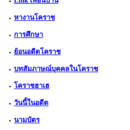
Link เพื่อนบ้าน
หางานโคราช
การศึกษา
ย้อนอดีตโคราช
บทสัมภาษณ์บุคคลในโคราช
โคราชฮาเฮ
วันนี้ในอดีต
นามบัตร