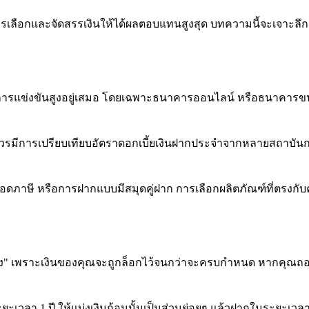
เลือกและจัดสรรเงินให้ได้ผลตอบแทนสูงสุด บทความนี้จะเจาะลึก 3 เค
มีการแข่งขันสูงอยู่เสมอ โดยเฉพาะธนาคารออนไลน์ หรือธนาคารขน
ป ควรมีการเปรียบเทียบอัตราดอกเบี้ยเงินฝากประจำจากหลายสถาบั
ลอดภาษี หรือการฝากแบบมีสมุดคู่ฝาก การเลือกผลิตภัณฑ์ที่ตร
เพราะเงินของคุณจะถูกล็อกไว้จนกว่าจะครบกำหนด หากคุณถอนก่อ
เวลา 1 ปี ให้แบ่งเงินก้อนนั้นเป็นส่วนย่อยๆ แล้วฝากในระยะเวลาที