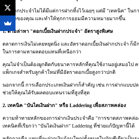
การฝากประจำไม่ได้มีแค่การฝากทิ้งไว้เฉยๆ แต่มี "เทคนิค" ในการ
ประจำของคุณ และทำให้ทุกการออมมีความหมายมากขึ้น
1.
ตามล่าหา "
ดอกเบี้ยเงินฝากประจำ"
อัตราสูงพิเศษ
ตลาดการเงินไม่เคยหยุดนิ่ง และอัตราดอกเบี้ยเงินฝากประจำ ก็
ในการตามหาผลตอบแทนที่เหนือกว่า
คุณไม่จำเป็นต้องผูกติดกับธนาคารหลักที่คุณใช้งานอยู่เสมอไ
แพ็กเกจสำหรับลูกค้าใหม่ที่มีอัตราดอกเบี้ยสูงกว่าปกติ
นอกจากนี้ การเลือกประเภทเงินฝากก็สำคัญ เช่น การฝากแบบป
ช่วยให้คุณได้รับผลตอบแทนรวมที่สูงที่สุด
2.
เทคนิค "
บันไดเงินฝาก"
หรือ Laddering
เพื่อสภาพคล่อง
ความท้าทายหลักของการฝากเงินประจำคือ "การขาดสภาพคล่อง" 
เทคนิคที่เรียกว่า "บันไดเงินฝาก" Laddering ที่ช่วยแก้ปัญหานี้ได้
หลักการคือ แทนที่จะฝากเงินก้อนใหญ่ทั้งหมดในบัญชีเดียวเป็นระยะ