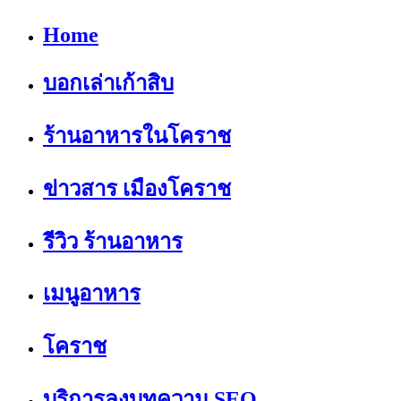
Home
บอกเล่าเก้าสิบ
ร้านอาหารในโคราช
ข่าวสาร เมืองโคราช
รีวิว ร้านอาหาร
เมนูอาหาร
โคราช
บริการลงบทความ SEO