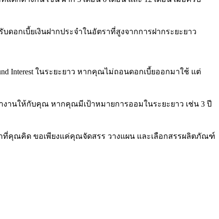
้รับดอกเบี้ยเงินฝากประจำในอัตราที่สูงจากการฝากระยะยาว
nd Interest ในระยะยาว หากคุณไม่ถอนดอกเบี้ยออกมาใช้ แต่
ื่อทำงานให้กับคุณ หากคุณมีเป้าหมายการออมในระยะยาว เช่น 3 ปี
ี่คุณคิด ขอเพียงแค่คุณจัดสรร วางแผน และเลือกสรรผลิตภัณฑ์