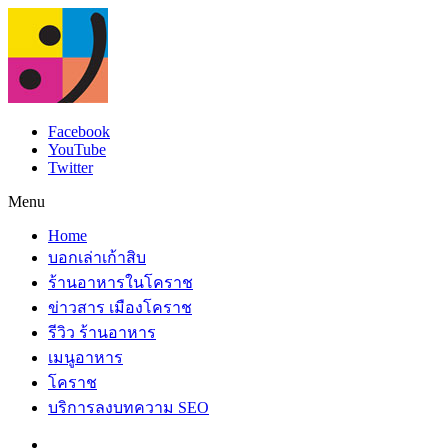
Facebook
YouTube
Twitter
Menu
Home
บอกเล่าเก้าสิบ
ร้านอาหารในโคราช
ข่าวสาร เมืองโคราช
รีวิว ร้านอาหาร
เมนูอาหาร
โคราช
บริการลงบทความ SEO