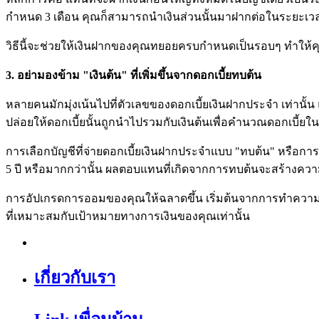
กำหนด 3 เดือน คุณก็สามารถนำเงินส่วนนั้นมาฝากต่อในระยะเวลา
วิธีนี้จะช่วยให้เงินฝากของคุณทยอยครบกำหนดเป็นรอบๆ ทำให้คุ
3.
อย่ามองข้าม "
เงินต้น"
ที่เพิ่มขึ้นจากดอกเบี้ยทบต้น
หลายคนมักมุ่งเน้นไปที่ตัวเลขของดอกเบี้ยเงินฝากประจำ เท่าน
ปล่อยให้ดอกเบี้ยนั้นถูกนำไปรวมกับเงินต้นเพื่อคำนวณดอกเบี
การเลือกบัญชีที่จ่ายดอกเบี้ยเงินฝากประจำแบบ "ทบต้น" หรือกา
5 ปี หรือมากกว่านั้น ผลตอบแทนที่เกิดจากการทบต้นจะสร้างความ
การอัปเกรดการออมของคุณให้ฉลาดขึ้น เริ่มต้นจากการทำความเ
ที่เหมาะสมกับเป้าหมายทางการเงินของคุณเท่านั้น
เกี่ยวกับเรา