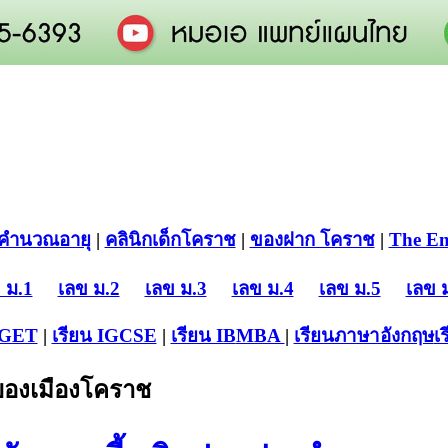
คำนวณอายุ
|
คลินิกเด็กโคราช
|
ของฝาก โคราช
|
The En
 ม.1
เลข ม.2
เลข ม.3
เลข ม.4
เลข ม.5
เลข 
-GET
|
เรียน IGCSE
|
เรียน IB
MBA
|
เรียนภาษาอังกฤษ
เ
บของเมืองโคราช