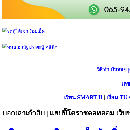
วิธีทำ บัวลอย
|
เลข
เรียน SMART-II
|
เรียน TU
บอกเล่าเก้าสิบ | แฮปปี้โคราชดอทคอม เว็