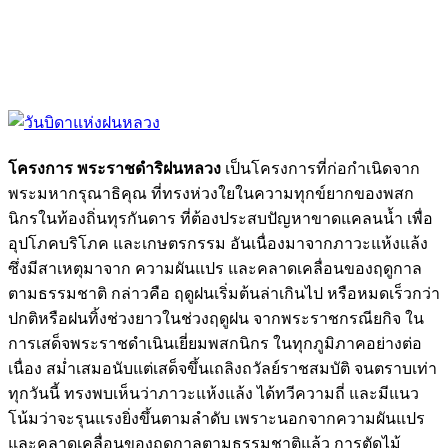
โครงการ พระราชดำริฝนหลวง
เป็นโครงการที่ก่อกำเนิดจาก
พระมหากรุณาธิคุณ ที่ทรงห่วงใยในความทุกข์ยากของพสก
นิกรในท้องถิ่นทุรกันดาร ที่ต้องประสบปัญหาขาดแคลนน้ำ เพื่อ
อุปโภคบริโภค และเกษตรกรรม อันเนื่องมาจากภาวะแห้งแล้ง
ซึ่งมีสาเหตุมาจาก ความผันแปร และคลาดเคลื่อนของฤดูกาล
ตามธรรมชาติ กล่าวคือ ฤดูฝนเริ่มต้นล่าเกินไป หรือหมดเร็วกว่า
ปกติหรือฝนทิ้งช่วงยาวในช่วงฤดูฝน จากพระราชกรณียกิจ ใน
การเสด็จพระราชดำเนินเยี่ยมพสกนิกร ในทุกภูมิภาคอย่างต่อ
เนื่อง สม่ำเสมอนับแต่เสด็จขึ้นเถลิงถวัลย์ราชสมบัติ จนตราบเท่า
ทุกวันนี้ ทรงพบเห็นว่าภาวะแห้งแล้ง ได้ทวีความถี่ และมีแนว
โน้มว่าจะรุนแรงยิ่งขึ้นตามลำดับ เพราะนอกจากความผันแปร
และคลาดเคลื่อนของฤดูกาลตามธรรมชาติแล้ว การตัดไม้