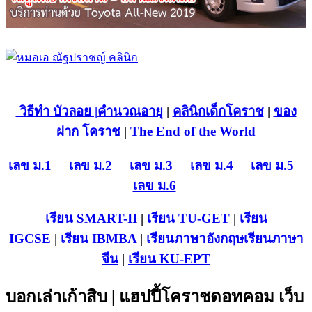
วิธีทำ บัวลอย
|คำนวณอายุ
|
คลินิกเด็กโคราช
|
ของ
ฝาก โคราช
|
The End of the World
เลข ม.1
เลข ม.2
เลข ม.3
เลข ม.4
เลข ม.5
เลข ม.6
เรียน SMART-II
|
เรียน TU-GET
|
เรียน
IGCSE
|
เรียน IB
MBA
|
เรียนภาษาอังกฤษ
เรียนภาษา
จีน
|
เรียน KU-EPT
บอกเล่าเก้าสิบ | แฮปปี้โคราชดอทคอม เว็บ