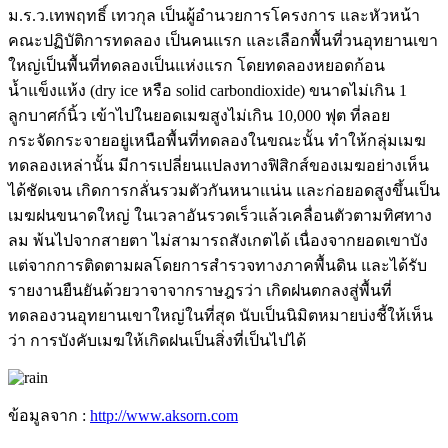
ม.ร.ว.เทพฤทธิ์ เทวกุล เป็นผู้อำนวยการโครงการ และหัวหน้า
คณะปฏิบัติการทดลอง เป็นคนแรก และเลือกพื้นที่วนอุทยานเขา
ใหญ่เป็นพื้นที่ทดลองเป็นแห่งแรก โดยทดลองหยอดก้อน
น้ำแข็งแห้ง (dry ice หรือ solid carbondioxide) ขนาดไม่เกิน 1
ลูกบาศก์นิ้ว เข้าไปในยอดเมฆสูงไม่เกิน 10,000 ฟุต ที่ลอย
กระจัดกระจายอยู่เหนือพื้นที่ทดลองในขณะนั้น ทำให้กลุ่มเมฆ
ทดลองเหล่านั้น มีการเปลี่ยนแปลงทางฟิสิกส์ของเมฆอย่างเห็น
ได้ชัดเจน เกิดการกลั่นรวมตัวกันหนาแน่น และก่อยอดสูงขึ้นเป็น
เมฆฝนขนาดใหญ่ ในเวลาอันรวดเร็วแล้วเคลื่อนตัวตามทิศทาง
ลม พ้นไปจากสายตา ไม่สามารถสังเกตได้ เนื่องจากยอดเขาบัง
แต่จากการติดตามผลโดยการสำรวจทางภาคพื้นดิน และได้รับ
รายงานยืนยันด้วยวาจาจากราษฎรว่า เกิดฝนตกลงสู่พื้นที่
ทดลองวนอุทยานเขาใหญ่ในที่สุด นับเป็นนิมิตหมายบ่งชี้ให้เห็น
ว่า การบังคับเมฆให้เกิดฝนเป็นสิ่งที่เป็นไปได้
ข้อมูลจาก :
http://www.aksorn.com