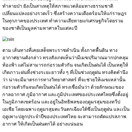
ทำลายป่า ยังเป็นสาเหตุให้สภาพแวดล้อมทางธรรมชาติ
เปลี่ยนแปลงอย่างรวดเร็ว ซึ่งสร้างความเดือดร้อนให้แก่ราษฎร
ในทุกภาคของประเทศ ทำความเสียหายแก่เศรษฐกิจโดยรวม
ของชาติเป็นมูลค่ามหาศาลในแต่ละปี
ตาม เส้นทางที่เคยเสด็จพระราชดำเนิน ทั้งภาคพื้นดิน ทาง
อากาศยานดังกล่าว ทรงสังเกตเห็นว่ามีเมฆปริมาณมากปกคลุม
ท้องฟ้า แต่ไม่สามารถก่อรวมตัวกัน จนเกิดเป็นฝนได้ เป็นเหตุให้
เกิดภาวะฝนทิ้งช่วงระยะยาวทั้ง ๆ ที่เป็นช่วงฤดูฝน ทรงคิดคำนึง
ว่า น่าจะมีมาตรการทางวิทยาศาสตร์ ที่จะช่วยให้เมฆเหล่านั้น
ก่อรวมตัวกันจนเกิดเป็นฝนได้ ทรงเชื่อมั่นว่า ด้วยลักษณะของ
กาลอากาศ ภูมิอากาศ และภูมิประเทศของประเทศไทยซึ่งตั้งอยู่
ในภูมิภาคเขตร้อน และอยู่ในอิทธิพลของฤดูมรสุมของทวีป
เอเชีย โดยเฉพาะฤดูมรสุมตะวันตกเฉียงใต้ซึ่งเป็นฤดูฝน และเป็น
ฤดูเพาะปลูกประจำปีของประเทศไทย จะสามารถดัดแปรสภาพ
อากาศ ให้เกิดเป็นฝนตกได้ อย่างแน่นอน