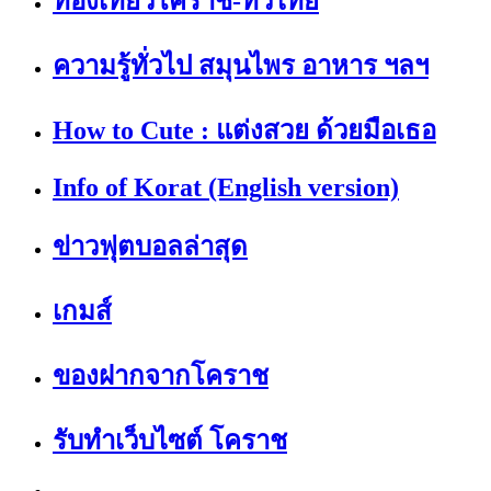
ท่องเที่ยวโคราช-ทั่วไทย
ความรู้ทั่วไป สมุนไพร อาหาร ฯลฯ
How to Cute : แต่งสวย ด้วยมือเธอ
Info of Korat (English version)
ข่าวฟุตบอลล่าสุด
เกมส์
ของฝากจากโคราช
รับทำเว็บไซต์ โคราช