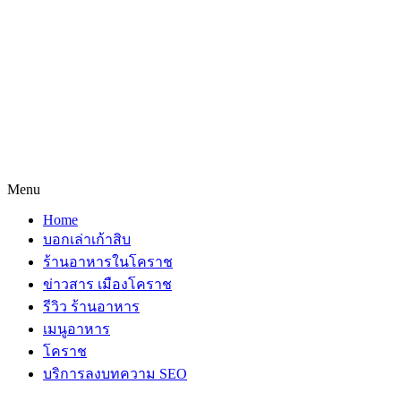
Menu
Home
บอกเล่าเก้าสิบ
ร้านอาหารในโคราช
ข่าวสาร เมืองโคราช
รีวิว ร้านอาหาร
เมนูอาหาร
โคราช
บริการลงบทความ SEO