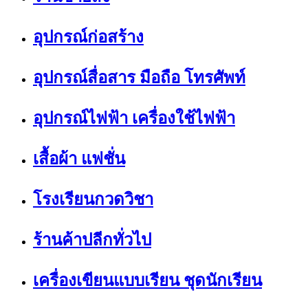
อุปกรณ์ก่อสร้าง
อุปกรณ์สื่อสาร มือถือ โทรศัพท์
อุปกรณ์ไฟฟ้า เครื่องใช้ไฟฟ้า
เสื้อผ้า แฟชั่น
โรงเรียนกวดวิชา
ร้านค้าปลีกทั่วไป
เครื่องเขียนแบบเรียน ชุดนักเรียน