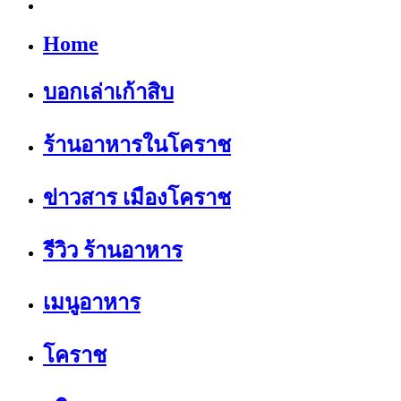
Home
บอกเล่าเก้าสิบ
ร้านอาหารในโคราช
ข่าวสาร เมืองโคราช
รีวิว ร้านอาหาร
เมนูอาหาร
โคราช