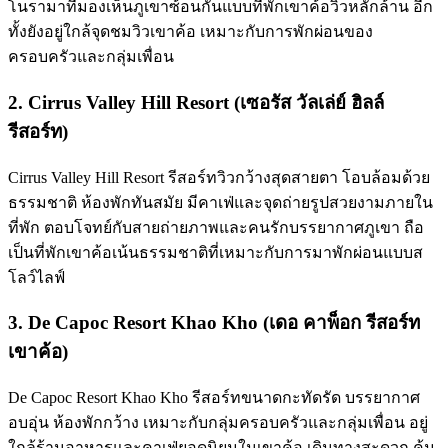
โนรามาที่มองเห็นภูเขาซ้อนกันแบบที่พักเขาค้อวิวหลักล้าน อีก
ทั้งยังอยู่ใกล้จุดชมวิวเขาค้อ เหมาะกับการพักผ่อนของ
ครอบครัวและกลุ่มเพื่อน
2. Cirrus Valley Hill Resort (เซอรัส วัลเล่ย์ ฮิลล์
รีสอร์ท)
Cirrus Valley Hill Resort รีสอร์ทวิวกว้างสุดสายตา โอบล้อมด้วย
ธรรมชาติ ห้องพักทันสมัย มีคาเฟ่และจุดถ่ายรูปสวยงามภายใน
ที่พัก ตอบโจทย์กับสายถ่ายภาพและคนรักบรรยากาศภูเขา ถือ
เป็นที่พักเขาค้อเน้นธรรมชาติที่เหมาะกับการมาพักผ่อนแบบส
โลว์ไลฟ์
3. De Capoc Resort Khao Kho (เดอ คาพ็อก รีสอร์ท
เขาค้อ)
De Capoc Resort Khao Kho รีสอร์ทขนาดกะทัดรัด บรรยากาศ
อบอุ่น ห้องพักกว้าง เหมาะกับกลุ่มครอบครัวและกลุ่มเพื่อน อยู่
ใกล้ร้านอาหารและคาเฟ่ยอดนิยมในเขาค้อ เดินทางสะดวก คุ้ม