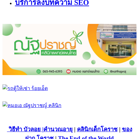
บริการลงบทความ SEO
วิธีทำ บัวลอย
|คำนวณอายุ
|
คลินิกเด็กโคราช
|
ของ
ฝาก โคราช
|
The End of the World