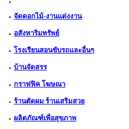
จัดดอกไม้-งานแต่งงาน
อสังหาริมทรัพย์
โรงเรียนสอนขับรถและอื่นๆ
บ้านจัดสรร
กราฟฟิค โฆษณา
ร้านตัดผม ร้านเสริมสวย
ผลิตภัณฑ์เพื่อสุขภาพ