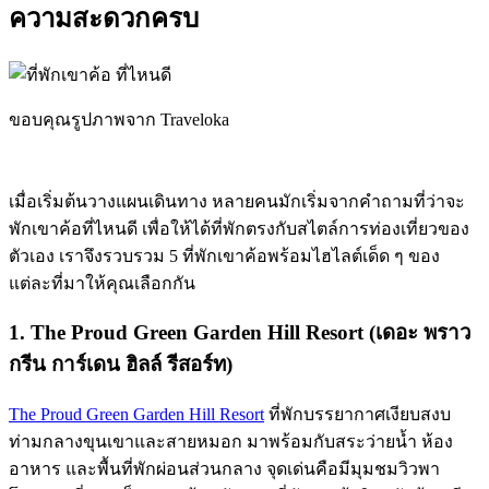
ความสะดวกครบ
ขอบคุณรูปภาพจาก Traveloka
เมื่อเริ่มต้นวางแผนเดินทาง หลายคนมักเริ่มจากคำถามที่ว่าจะ
พักเขาค้อที่ไหนดี เพื่อให้ได้ที่พักตรงกับสไตล์การท่องเที่ยวของ
ตัวเอง เราจึงรวบรวม 5 ที่พักเขาค้อพร้อมไฮไลต์เด็ด ๆ ของ
แต่ละที่มาให้คุณเลือกกัน
1. The Proud Green Garden Hill Resort (เดอะ พราว
กรีน การ์เดน ฮิลล์ รีสอร์ท)
The Proud Green Garden Hill Resort
ที่พักบรรยากาศเงียบสงบ
ท่ามกลางขุนเขาและสายหมอก มาพร้อมกับสระว่ายน้ำ ห้อง
อาหาร และพื้นที่พักผ่อนส่วนกลาง จุดเด่นคือมีมุมชมวิวพา