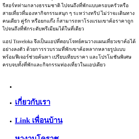
รีสอร์ทท่ามกลางธรรมชาติ ไปจนถึงที่พักแบบครอบครัวหรือ
สายเที่ยวที่มองหากิจกรรมสนุก ๆ ระหว่างทริป ไม่ว่าจะเดินทาง
คนเดียว คู่รัก หรือยกแก๊ง ก็สามารถหาโรงแรมเขาค้อราคาถูก
ไปจนถึงที่พักระดับพรีเมียมได้ในที่เดียว
แอป Traveloka จึงเป็นแอปที่ตอบโจทย์คนวางแผนเที่ยวเขาค้อได้
อย่างลงตัว ด้วยการรวบรวมที่พักเขาค้อหลากหลายรูปแบบ
พร้อมฟีเจอร์ช่วยค้นหา เปรียบเทียบราคา และโปรโมชันพิเศษ
ครบจบทั้งที่พักและกิจกรรมท่องเที่ยวในแอปเดียว
เกี่ยวกับเรา
Link เพื่อนบ้าน
หางานโคราช