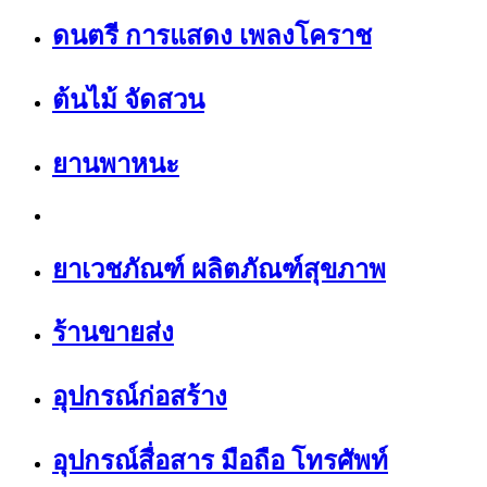
ดนตรี การแสดง เพลงโคราช
ต้นไม้ จัดสวน
ยานพาหนะ
ยาเวชภัณฑ์ ผลิตภัณฑ์สุขภาพ
ร้านขายส่ง
อุปกรณ์ก่อสร้าง
อุปกรณ์สื่อสาร มือถือ โทรศัพท์