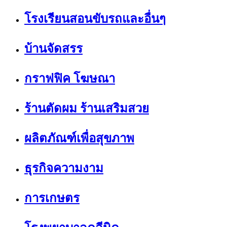
โรงเรียนสอนขับรถและอื่นๆ
บ้านจัดสรร
กราฟฟิค โฆษณา
ร้านตัดผม ร้านเสริมสวย
ผลิตภัณฑ์เพื่อสุขภาพ
ธุรกิจความงาม
การเกษตร