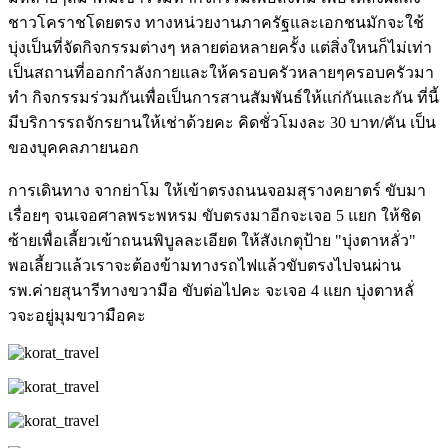
ชาวโคราชโดยตรง ทางหน่วยงานภาครัฐและเอกชนมักจะใช้
บุ่งเป็นที่จัดกิจกรรมต่างๆ หลายต่อหลายครั้ง แต่สิ่งใหนก็ไม่เท่า
เป็นสถานที่ออกกำลังกายและให้ครอบครัวหลายๆครอบครัวมา
ทำ กิจกรรมร่วมกันเพื่อเป็นการสานสัมพันธ์ให้แก่กันและกัน ที่นี้
มีบริการรถจักรยานให้เช่าด้วยคะ คิดชั่วโมงละ 30 บาท/คัน เป็น
ของบุคคลภายนอก
การเดินทาง จากย่าโม ให้เข้าตรงถนนจอมสุรางคยาตร์ ขับมา
เรื่อยๆ จนเจอศาลพระพหรม ขับตรงมาอีกจะเจอ 5 แยก ให้ชิด
ซ้ายเพื่อเลี้ยวเข้าถนนพิบูลละเอียด ให้สังเกตุป้าย "บุ่งตาหลั่ว"
พอเลี้ยวแล้วเราจะต้องข้ามทางรถไฟแล้วขับตรงไปจนผ่าน
รพ.ค่ายสุนารีทางขวามือ ขับต่อไปคะ จะเจอ 4 แยก บุ่งตาหลั่
วจะอยู่มุมขวามือคะ