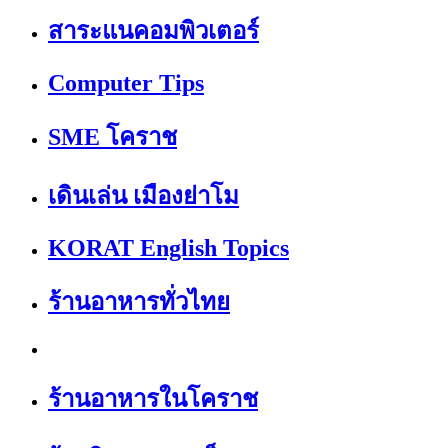
สาระแนคอมพิวเตอร์
Computer Tips
SME โคราช
เดินเล่น เมืองย่าโม
KORAT English Topics
ร้านอาหารทั่วไทย
ร้านอาหารในโคราช