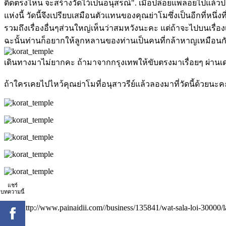
ติดตรงไหน จะสร้างวัดไว้เป็นอนุสรณ์". เมื่อปล่อยแพลอยไปแล้วปรา
แห่งนี้ วัดนี้จึงเปรียบเสมือนตัวแทนของคุณย่าโมซึ่งเป็นอีกที
รวมถึงเรื่องอื่นๆส่วนใหญ่เห็นว่าสมหวังนะคะ แต่ถ้าจะไปบนเร
ฉะนั้นท่านก็อยากให้ลูกหลานของท่านเป็นคนที่กล้าหาญเหมือนก
เดินทางมาไม่ยากคะ ถ้ามาจากกรุงเทพให้ขับตรงมาเรื่อยๆ ผ่านเ
ถ้าใครเคยไปไหว้คุณย่าโมที่อนุสาวรีย์แล้วลองมาที่วัดนี้ด้วยนะ
แชร์
บทความนี้
ที่มา:http://www.painaidii.com//business/135841/wat-sala-loi-30000/l