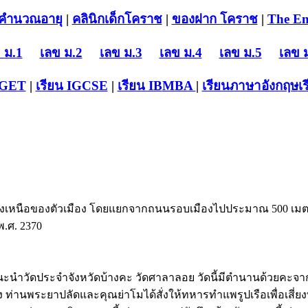
คำนวณอายุ
|
คลินิกเด็กโคราช
|
ของฝาก โคราช
|
The En
 ม.1
เลข ม.2
เลข ม.3
เลข ม.4
เลข ม.5
เลข 
-GET
|
เรียน IGCSE
|
เรียน IB
MBA
|
เรียนภาษาอังกฤษ
เ
งเหนือของตัวเมือง โดยแยกจากถนนรอบเมืองไปประมาณ 500 เมตร วั
 พ.ศ. 2370
นะนำวัดประจำจังหวัดบ้างคะ วัดศาลาลอย วัดนี้มีตำนานด้วยคะจ
ท่านพระยาปลัดและคุณย่าโมได้สั่งให้ทหารทำแพรูปเรือเพื่อเส