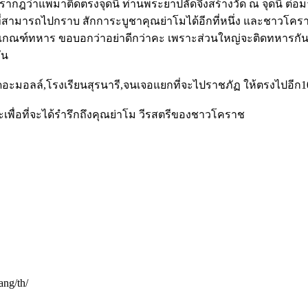
กฎว่าแพมาติดตรงจุดนี้ ท่านพระยาปลัดจึงสร้างวัด ณ จุดนี้ ต่อมาเ
่หนึ่งที่สามารถไปกราบ สักการะบูชาคุณย่าโมได้อีกที่หนึ่ง และช
ื่องเกณฑ์ทหาร ขอบอกว่าอย่าดีกว่าคะ เพราะส่วนใหญ่จะติดทหารก
ัน
ดอะมอลล์,โรงเรียนสุรนารี,จนเจอแยกที่จะไปราชภัฏ ให้ตรงไปอีก1
คะเพื่อที่จะได้รำรึกถึงคุณย่าโม วีรสตรีของชาวโคราช
ang/th/