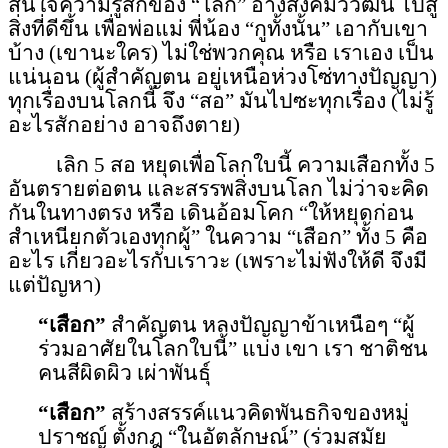
สนใจความรู้สึกของ “โลก” อ้างสังคมวิวัฒน์ ไปสู่
สิ่งที่ดีขึ้น เพื่อพ่อแม่ พี่น้อง “กูทั้งนั้น” เอากับเขา
บ้าง (เขานะใคร) ไม่ใช่พวกคุณ หรือ เราเอง เป็น
แน่นอน (ผู้สำคัญตน อยู่เหนือห่วงโซ่ทางปัญญา)
ทุกเรื่องบนโลกนี้ จึง “สอ” มันไปซะทุกเรื่อง (ไม่รู้
อะไรสักอย่าง อาจถึงตาย)
เลิก 5 สอ หยุดเพื่อโลกใบนี้ ความเสือกทั้ง 5
อันตรายต่อตน และสรรพสิ่งบนโลก ไม่ว่าจะคิด
กันในทางตรง หรือ เดินอ้อมโคก “ให้หยุดก่อน
สำเหนียกตัวเอง
ทุกผู้” ในความ “เสือก” ทั้ง 5 คือ
อะไร เกี่ยวอะไรกับเราวะ (เพราะไม่ฟังให้ดี จึงมี
แต่ปัญหา)
“เสือก”
สำคัญตน หลงปัญญาข้าเหนือๆ “ผู้
ร่วมอาศัยในโลกใบนี้” แบ่ง เขา เรา ชาติชน
คนสีผิดผิว เผ่าพันธุ์
“เสือก”
สร้างสรรค์แนวคิด
พันธกิจของ
หมู่
ปราชญ์
ตั้งกฎ “ในอัตลักษณ์” (ร่วมสมัย