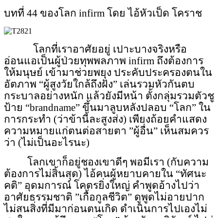
บทที่ 44 ของโลก
infirm
โดย ไอ้หัวเป็ด โคราช
โลกที่เราอาศัยอยู่ เปาะบางจริงหรือ
อ่อนแอเป็นผู้ป่วยทุพพลภาพ
infirm
ถึงต้องการ
ให้มนุษย์ เข้ามาช่วยพยุง ประคับประครองตนใน
อัตภาพ “ผู้สูงวัยใกล้ถึงฝั่ง” เล่นรวมหัวกันตบ
กระบาลอย่างหนัก แล้วยังมีหน้า ตั้งกลุ่มรวมตัวชู
ป้าย “
brandname
” ขึ้นมาลูบหลังปลอบ “โลก” ใน
การกระทำ (ว่าข้านี้ละสูงส่ง) เพียงถ้อยคำแสดง
ความหมายแก่ตนต่อสายตา ”ผู้อื่น” เห็นสมควร
ว่า (ไม่เป็นอะไรนะ)
โลกเขาก็อยู่ชองเขาดีๆ พอมีเรา (กับความ
ต้องการไม่สิ้นสุด) ไอ้คนผู้หยาบคายใน “ทัศนะ
คติ” อุดมการณ์ โคตรยิ่งใหญ่ คำพูดอ้างไปว่า
อาศัยธรรมชาติ ”เกื้อกูลชีวิต” ดูพูดไม่อายปาก
ไม่สนสิ่งที่มีมาก่อนตนเกิด ดำเนินการไปเองไม่