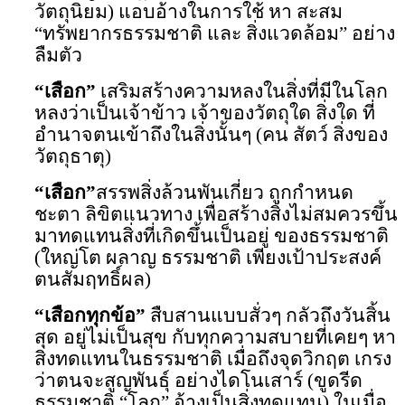
วัตถุนิยม) แอบอ้างในการใช้ หา สะสม
“ทรัพยากรธรรมชาติ และ สิ่งแวดล้อม
” อย่าง
ลืมตัว
“เสือก”
เสริมสร้างความหลงในสิ่งที่มีในโลก
หลงว่าเป็นเจ้าข้าว เจ้าของวัตถุใด สิ่งใด ที่
อำนาจตนเข้าถึงในสิ่งนั้นๆ (คน สัตว์ สิ่งของ
วัตถุธาตุ)
“เสือก”
สรรพสิ่งล้วนพันเกี่ยว
ถูกกำหนด
ชะตา ลิขิตแนวทาง เพื่อสร้างสิ่งไม่สมควรขึ้น
มาทดแทนสิ่งที่เกิดขึ้นเป็นอยู่ ของธรรมชาติ
(ใหญ่โต
ผลาญ ธรรมชาติ
เพียงเป้าประสงค์
ตน
สัมฤทธิ์ผล
)
“เสือกทุกข้อ”
สืบสานแบบสั่วๆ กลัวถึงวันสิ้น
สุด อยู่ไม่เป็นสุข กับทุกความสบายที่เคยๆ หา
สิ่งทดแทนในธรรมชาติ เมื่อถึงจุด
วิกฤต
เกรง
ว่าตนจะสูญพันธุ์ อย่างไดโนเสาร์ (ขูดรีด
ธรรมชาติ “โลก” อ้างเป็นสิ่งทดแทน) ในเมื่อ