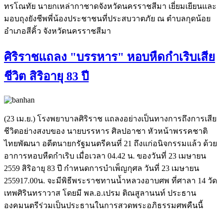
ทรโณทัย นายกเหล่ากาชาดจังหวัดนครราชสีมา เยี่ยมเยียนและ
มอบถุงยังชีพพี่น้องประชาชนที่ประสบวาตภัย ณ ตำบลกุดน้อย
อำเภอสีคิ้ว จังหวัดนครราชสีมา
ศิริราชแถลง "บรรหาร" หอบหืดกำเริบเสีย
ชีวิต สิริอายุ 83 ปี
(23 เม.ย.) โรงพยาบาลศิริราช แถลงอย่างเป็นทางการถึงการเสีย
ชีวิตอย่างสงบของ นายบรรหาร ศิลปอาชา หัวหน้าพรรคชาติ
ไทยพัฒนา อดีตนายกรัฐมนตรีคนที่ 21 ถึงแก่อนิจกรรมแล้ว ด้วย
อาการหอบหืดกำเริบ เมื่อเวลา 04.42 น. ของวันที่ 23 เมษายน
2559 สิริอายุ 83 ปี กำหนดการบำเพ็ญกุศล วันที่ 23 เมษายน
255917.00น. จะมีพิธีพระราชทานน้ำหลวงอาบศพ ที่ศาลา 14 วัด
เทพศิรินทราวาส โดยมี พล.อ.เปรม ติณสูลานนท์ ประธาน
องคมนตรีร่วมเป็นประธานในการสวดพระอภิธรรมศพคืนนี้