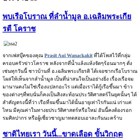
พบเรือโบราณ ที่ลำน้ำมูล อ.เฉลิมพระเกีย
รตื โคราช
จากเฟสบุ๊คของคุณ
Prasit Aui Wanackakit
ที่ได้โพสไว้ที่กลุ่ม
ครอบครัวข่าวโคราช หลังจากที่น้ำแล้งแห้งจัดๆร้อนมากๆ ดั่ง
เช่นทุกวันนี้ ชาวบ้านที่ อ.เฉลิมพระเกียรติ ได้เจอซากเรือโบราณ
โผล่ให้เห็นจากลำน้ำมูล เป็นที่น่าสนใจเป็นอย่างยิ่ง เรื่องเรือจม
มานานคงไม่ใช่เรื่องแปลกอะไร แต่เมื่อเราได้กู้เรือขึ้นมา ข้าว
ของต่างๆที่พบนั่นก็คงเป็นสิงสะท้อนประวัติศาสตร์ในยุคนั้นๆ ได้
สำคัญตรงนี้ที่ว่า เรือที่จมขึ้นมาได้นั้นอายุเท่าไรกันแน่ เก่าแค่
ไหน มีคุณค่าในทางยประวัติศาสตร์หรือใหม่ อันนี้คงต้องรอก
รมศิลปากร หรือผู้เชี่ยวชาญมาทดสอบเอาละกันนะคร้าบ
ชาติไทยเรา วันนี้...ขาดเลือด ขั้นวิกฤต