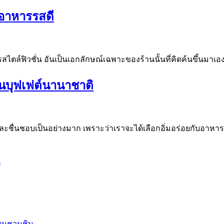
 อาหารรสดี
ตล์ฟิวชั่น อันเป็นเอกลักษณ์เฉพาะของร้านนั้นที่คิดค้นขึ้นมาเอง
ฟินบุฟเฟต์นานาชาติ
ละชื่นชอบเป็นอย่างมาก เพราะว่าเราจะได้เลือกอิ่มอร่อยกับอาหา
น
ี่ยมชวนชิม