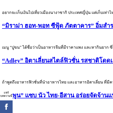
อยากจะเก็บเงินไปเที่ยวเมืองนางาซากิ ประเทศญี่ปุ่น แต่เก็บเท่าไ
“มิราม่า ฮอท-พอท ซีฟู้ด ภัตตาคาร” อิ่มสำร
เมนู “ปูขน” ได้ชื่อว่าเป็นอาหารจีนที่มีราคาแพง และหากินยาก ซึ
“Adley” อิตาเลี่ยนสไตล์ฟิวชั่น รสชาติโดด
ถ้าพูดถึงอาหารฟิวชั่นที่นำอาหารไทย และอาหารอิตาเลี่ยน ที่ม
แชร์
“ตำพูน” แซบ นัว ไทย-อีสาน อร่อยจัดจ้า
บทความนี้