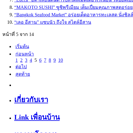
“MAKOTO SUSHI” ซูชิพรีเมียม เต็มเปี่ยมคุณภาพสดอร่อย
“Bangkok Seafood Market” อร่อยเด็ดอาหารทะเลสด นั่งชิลล
“เลอ อีสาน” แซบนัว ถึงใจ สไตล์อีสาน
หน้าที่ 5 จาก 14
เริ่มต้น
ก่อนหน้า
1
2
3
4
5
6
7
8
9
10
ต่อไป
สุดท้าย
เกี่ยวกับเรา
Link เพื่อนบ้าน