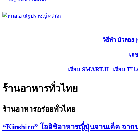
วิธีทำ บัวลอย
|
เลข
เรียน SMART-II
|
เรียน TU
ร้านอาหารทั่วไทย
ร้านอาหารอร่อยทั่วไทย
“Kinshiro” โออิชิอาหารญี่ปุ่นจานเด็ด จาก