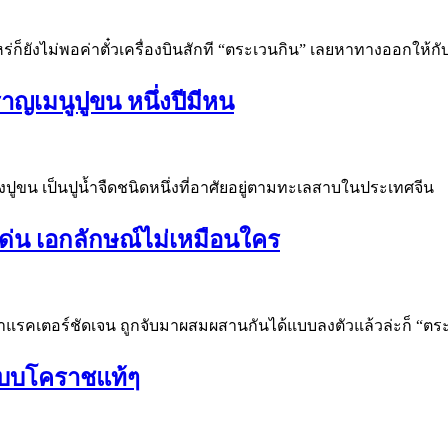
หร่ก็ยังไม่พอค่าตั๋วเครื่องบินสักที “ตระเวนกิน” เลยหาทางออกให้กั
าญเมนูปูขน หนึ่งปีมีหน
่งปูขน เป็นปูน้ำจืดชนิดหนึ่งที่อาศัยอยู่ตามทะเลสาบในประเทศจีน
เด่น เอกลักษณ์ไม่เหมือนใคร
ีคาแรคเตอร์ชัดเจน ถูกจับมาผสมผสานกันได้แบบลงตัวแล้วล่ะก็ “ตร
นแบบโคราชแท้ๆ