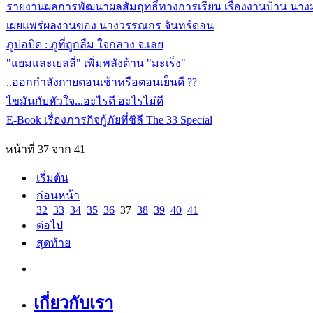
รายงานผลการพัฒนาผลสัมฤทธิ์ทางการเรียน เรื่องงานบ้าน นางม
เผยแพร่ผลงานของ นางวรรณกร จันทร์ดอน
ภูบ่อบิด : ภูที่ถูกลืม ใจกลาง จ.เลย
"แยมและเยลลี่" เพิ่มพลังต้าน "มะเร็ง"
..ออกกำลังกายตอนเช้าหรือตอนเย็นดี ??
ไขมันกับหัวใจ...อะไรดี อะไรไม่ดี
E-Book เรื่องภารกิจกู้ภัยที่ชิลี The 33 Special
หน้าที่ 37 จาก 41
เริ่มต้น
ก่อนหน้า
32
33
34
35
36
37
38
39
40
41
ต่อไป
สุดท้าย
เกี่ยวกับเรา