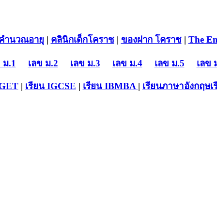
คำนวณอายุ
|
คลินิกเด็กโคราช
|
ของฝาก โคราช
|
The En
 ม.1
เลข ม.2
เลข ม.3
เลข ม.4
เลข ม.5
เลข 
-GET
|
เรียน IGCSE
|
เรียน IB
MBA
|
เรียนภาษาอังกฤษ
เ