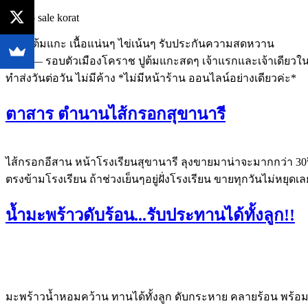
ขายปูต้มแกะ เนื้อแน่นๆ ไข่เน้นๆ รับประกันความสดหวาน
฿450 — รอบตัวเมืองโคราช ปูต้มแกะสดๆ เจ้าแรกและเจ้าเดียวในโค
ทำส่งวันต่อวัน ไม่มีค้าง *ไม่มีหน้าร้าน ออนไลน์อย่างเดียวค่ะ*
ตาสาร ตำนานไส้กรอกสุขานารี
ไส้กรอกอีสาน หน้าโรงเรียนสุขานารี ลุงขายมาน่าจะมากกว่า 30ปี ทาน
ตรงข้ามโรงเรียน ถ้าช่วงเย็นๆอยู่ฝั่งโรงเรียน ขายทุกวันไม่หยุดเล
น้ำมะพร้าวดับร้อน...รับประทานได้ทั้งลูก!!
มะพร้าวน้ำหอมคว้าน ทานได้ทั้งลูก ดับกระหาย คลายร้อน พร้อมส