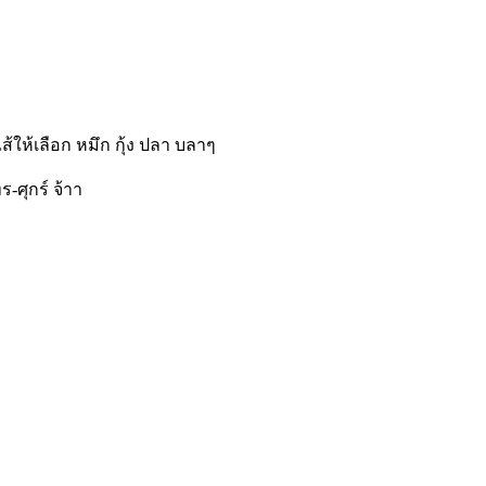
ให้เลือก หมึก กุ้ง ปลา บลาๆ
ร-ศุกร์ จ้าา