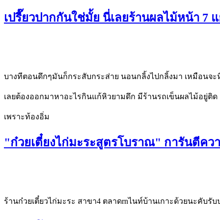
เปรี๊ยวปากกันใช่มั้ย นี่เลยร้านผลไม้หน้า 7
บางทีตอนดึกๆมันก็กระสับกระส่าย นอนกลิ้งไปกลิ้งมา เหมือนจะหิว
เลยต้องออกมาหาอะไรกินแก้หิวยามดึก มีร้านรถเข็นผลไม้อยู่ติ
เพราะท้องอิ่ม
"ก๋วยเตี๋ยงไก่มะระสูตรโบราณ" การันตีคว
ร้านก๋วยเตี๋ยวไก่มะระ สาขา4 ตลาดrnไนท์บ้านเกาะด้วยนะคับรับป