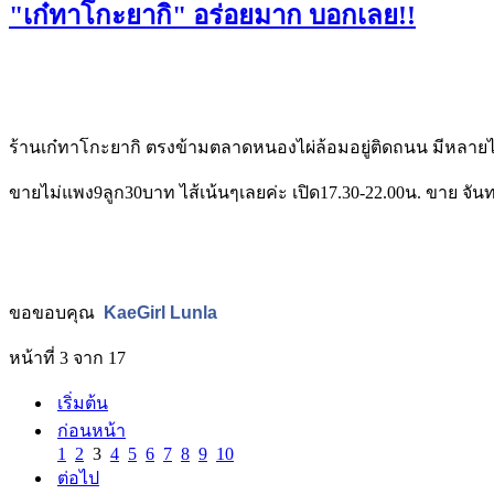
"เก๋ทาโกะยากิ" อร่อยมาก บอกเลย!!
ร้านเก๋ทาโกะยากิ ตรงข้ามตลาดหนองไผ่ล้อมอยู่ติดถนน มีหลายไส้
ขายไม่แพง9ลูก30บาท ไส้เน้นๆเลยค่ะ เปิด17.30-22.00น. ขาย จันท
ขอขอบคุณ
KaeGirl Lunla
หน้าที่ 3 จาก 17
เริ่มต้น
ก่อนหน้า
1
2
3
4
5
6
7
8
9
10
ต่อไป