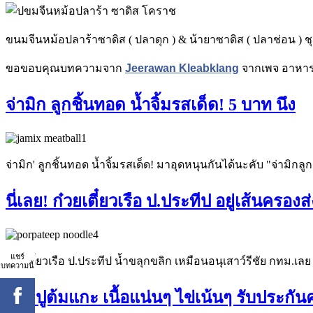
ขนมจีนหม้อปลาร้าซาดิส ( ปลาดุก ) & น้ายาซาดิส ( ปลาช่อน ) ชุด
ขอขอบคุณบทความจาก
Jeerawan Kleabklang
จากเพจ อาหาร
จ่ามิก ลูกชิ้นทอด น้ำจิ้มรสเด็ด! 5 บาท นึง
จ่ามิก' ลูกชิ้นทอด น้ำจิ้มรสเด็ด! มาอุดหนุนกันได้นะคับ "จ่ามิ
นี่เลย! ก๋วยเตี๋ยวเรือ ป.ประทีป อยู่เส้นครอง
แชร์
ก๋วยเตี๋ยวเรือ ป.ประทีป น้ำขลุกขลิก เหมือนอนุเสาว์รีชัย กทม.เ
บทความนี้
ขายปูต้มแกะ เนื้อแน่นๆ ไข่เน้นๆ รับประ