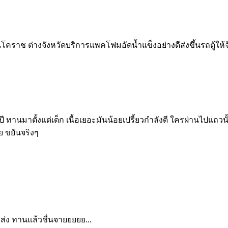
ราช ต่างจังหวัดบริการแพคโฟมอัดน้ำแข็งอย่างดีส่งขึ้นรถตู้ให้จ
มาตั้งแต่เด็ก เนื้อเยอะมันน้อยเปรี้ยวกำลังดี ใครผ่านไปแถวนั้นแวะ
ย ขยันจริงๆ
่ง ทานแล้วชื่นจายยยยย...