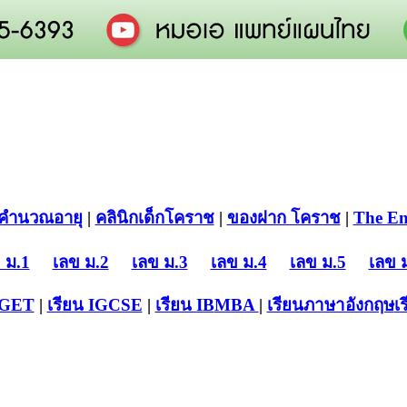
คำนวณอายุ
|
คลินิกเด็กโคราช
|
ของฝาก โคราช
|
The En
 ม.1
เลข ม.2
เลข ม.3
เลข ม.4
เลข ม.5
เลข 
-GET
|
เรียน IGCSE
|
เรียน IB
MBA
|
เรียนภาษาอังกฤษ
เ