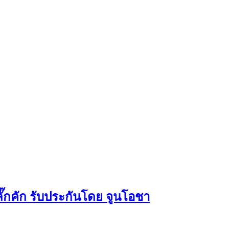
ลั๊กคัก รับประกันโดย จูนโอชา