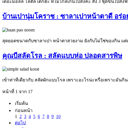
เดอะมอลล์ โลตัล เต็กฮะ ที่ไม่ไกลเกินไปส่งคะ สั่ง 3 ชุดขึ้นไปส่ง
บ้านเปานุ่มโคราช : ซาลาเปาหน้าตาดี อร่
สุดยอดขนาดกับซาลาเปา หน้าตาสวยงาม ยังกับไม่ใช่ของกิน แต
คุณบีสลัดโรล : สลัดแบบห่อ ปลอดสารพิษ
เข้าท่าทีเดียวกับ สลัดผักแบบโรล เพราะอะไรน่ะหรือเพราะมันกินง
หน้าที่ 1 จาก 17
เริ่มต้น
ก่อนหน้า
1
2
3
4
5
6
7
8
9
10
ต่อไป