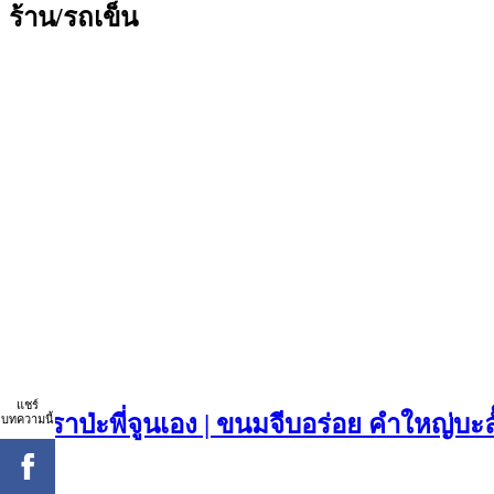
ร้าน/รถเข็น
แชร์
บทความนี้
จีบเราป่ะพี่จูนเอง | ขนมจีบอร่อย คำใหญ่บะ