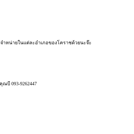
วแทนจำหน่ายในแต่ละอำเภอของโคราชด้วยนะจ๊ะ
คุณบี 093-9262447