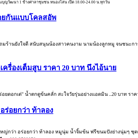
รียนบุญวัฒนา 1 ข้างศาลาชุมชน หนองโสน เปิด 18.00-24.00 น.ทุกวัน
อร่อยกันแบบโคลสอัพ
อัพ แถมร้านยังใจดี สนับสนุนน้องสาวคนงาม นามน้องลูกหมู จนช
อเครื่องเต็มสูบ ราคา 20 บาท นึงไอ้นาย
อยดอกเด่" น้ำตกดูข้นคลั่ก สะใจวัยรุ่นอย่างแอดมิน ..20 บาท ราคา
อร่อยกว่า ท้าลอง
่กว่า อร่อยกว่า ท้าลอง หมูนุ่ม น้ำจิ้มข้น ฟรีขนมปังย่างนุ่มๆ ชุ