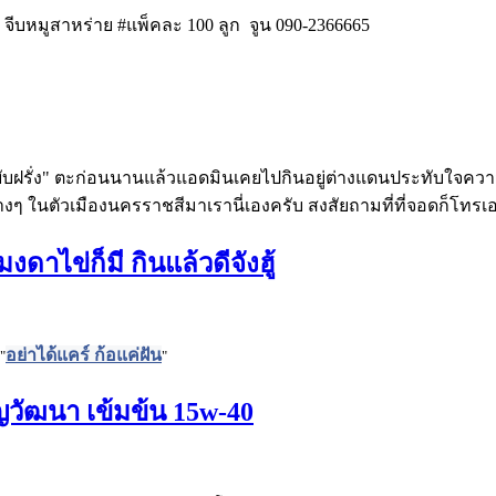
 จีบหมูสาหร่าย #แพ็คละ 100 ลูก จูน 090-2366665
บับฝรั่ง" ตะก่อนนานแล้วแอดมินเคยไปกินอยู่ต่างแดนประทับใจคว
งๆ ในตัวเมืองนครราชสีมาเรานี่เองครับ สงสัยถามที่ที่จอดก็โทรเอ
ดาไข่ก็มี กินแล้วดีจังฮู้
อย่าได้แคร์ ก้อแค่ฝัน
"
"
ญวัฒนา เข้มข้น 15w-40