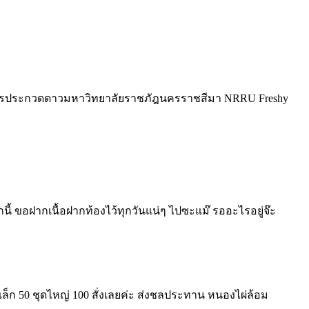
นะการประกวดดาวมหาวิทยาลัยราชภัฎนครราชสีมา NRRU Freshy
นี้ ขอฝากเนื้อฝากท้องไว้ทุกวันแน่ๆ ไปซะแม๊ รออะไรอยู่จ๊ะ
ดเล็ก 50 ชุดไหญ่ 100 สั่งเลยค่ะ ส่งชลประทาน หนองไผ่ล้อม