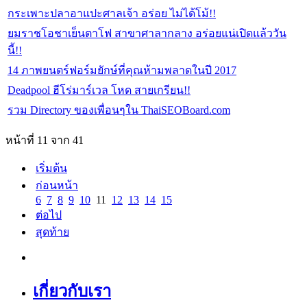
กระเพาะปลาอาแปะศาลเจ้า อร่อย ไม่ได้โม้!!
ยมราชโอชาเย็นตาโฟ สาขาศาลากลาง อร่อยแน่เปิดแล้ววัน
นี้!!
14 ภาพยนตร์ฟอร์มยักษ์ที่คุณห้ามพลาดในปี 2017
Deadpool ฮีโร่มาร์เวล โหด สายเกรียน!!
รวม Directory ของเพื่อนๆใน ThaiSEOBoard.com
หน้าที่ 11 จาก 41
เริ่มต้น
ก่อนหน้า
6
7
8
9
10
11
12
13
14
15
ต่อไป
สุดท้าย
เกี่ยวกับเรา