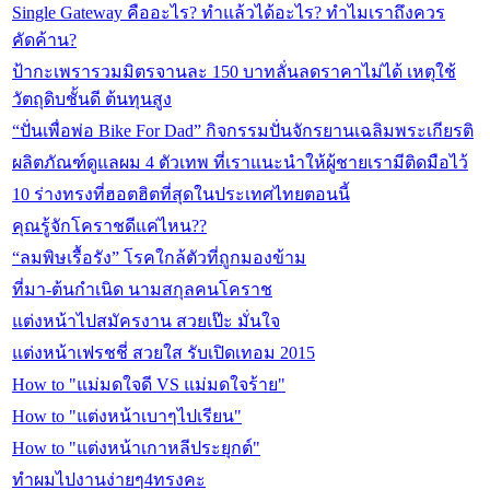
Single Gateway คืออะไร? ทำแล้วได้อะไร? ทำไมเราถึงควร
คัดค้าน?
ป้ากะเพรารวมมิตรจานละ 150 บาทลั่นลดราคาไม่ได้ เหตุใช้
วัตถุดิบชั้นดี ต้นทุนสูง
“ปั่นเพื่อพ่อ Bike For Dad” กิจกรรมปั่นจักรยานเฉลิมพระเกียรติ
ผลิตภัณฑ์ดูแลผม 4 ตัวเทพ ที่เราแนะนำให้ผู้ชายเรามีติดมือไว้
10 ร่างทรงที่ฮอตฮิตที่สุดในประเทศไทยตอนนี้
คุณรู้จักโคราชดีแค่ไหน??
“ลมพิษเรื้อรัง” โรคใกล้ตัวที่ถูกมองข้าม
ที่มา-ต้นกำเนิด นามสกุลคนโคราช
แต่งหน้าไปสมัครงาน สวยเป๊ะ มั่นใจ
แต่งหน้าเฟรชชี่ สวยใส รับเปิดเทอม 2015
How to "แม่มดใจดี VS แม่มดใจร้าย"
How to "แต่งหน้าเบาๆไปเรียน"
How to "แต่งหน้าเกาหลีประยุกต์"
ทำผมไปงานง่ายๆ4ทรงคะ