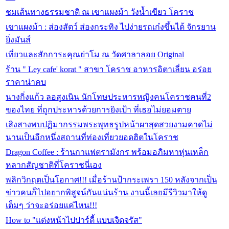
ชมเส้นทางธรรมชาติ ณ เขาแผงม้า วังน้ำเขียว โคราช
เขาแผงม้า : ส่องสัตว์ ส่องกระทิง ไปง่ายรถเก๋งขึ้นได้ จักรยาน
ยิ่งมันส์
เที่ยวและสักการะคุณย่าโม ณ วัดศาลาลอย Original
ร้าน " Ley cafe' korat " สาขา โคราช อาหารอิตาเลี่ยน อร่อย
ราคาน่าคบ
นางกิ่งแก้ว ลอสูงเนิน นักโทษประหารหญิงคนโคราชคนที่2
ของไทย ที่ถูกประหารด้วยการยิงเป้า ที่เธอไม่ยอมตาย
เสิงสางพบปฏิมากรรมพระพุทธรูปหน้าผาสุดสวยงามคาดไม่
นานเป็นอีกหนึ่งสถานที่ท่องเที่ยวยอดฮิตในโคราช
Dragon Coffee : ร้านกาแฟตรามังกร พร้อมอภิมหาหุ่นเหล็ก
หลากสัญชาติที่โคราชนี่เอง
พลิกวิกฤตเป็นโอกาศ!!! เมื่อร้านป้ากระเพรา 150 หลังจากเป็น
ข่าวคนก็ไปอยากพิสูจน์กันแน่นร้าน งานนี้เลยมีรีวิวมาให้ดู
เต็มๆ ว่าจะอร่อยแค่ไหน!!!
How to "แต่งหน้าไปปาร์ตี้ แบบเจิดจรัส"