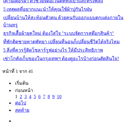
เคาน์เตอร์ผ้า ตัวช่วยจัดอีเวนต์ที่ทั้งเบาและทรงพลัง
5 เหตุผลที่อยากแนะนำให้คุณใช้ผ้าปูกันไรฝุ่น
เปลี่ยนบ้านให้สะท้อนตัวตน ด้วยคนรับออกแบบตกแต่งภายใน
บ้านหรู
ธุรกิจเสื้อผ้ายุคใหม่ ต้องใส่ใจ "ระบบจัดการสต๊อกสินค้า"
ที่พักติดชายหาดพัทยา เปลี่ยนที่นอนก็เปลี่ยนชีวิตได้จริงไหม
5 สิ่งที่ควรรู้ติดโซลาร์รูฟอย่างไร ให้มีประสิทธิภาพ
เช่าโกดังเก็บของในกรุงเทพฯ ต้องดูอะไรบ้างก่อนตัดสินใจ?
หน้าที่ 1 จาก 41
เริ่มต้น
ก่อนหน้า
1
2
3
4
5
6
7
8
9
10
ต่อไป
สุดท้าย