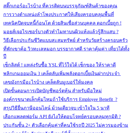
สติ๊กเกอร์อะไรบ้าง ที่ควรติดบนบรรจุภัณฑ์สินค้าของคุณ
การวางตำแหน่งลำโพงประกาศให้เสียงครอบคลุมพื้นที่
เทคนิคปิดจบหนี้ก้อนโต ด้วยสินเชื่อส่วนบุคคล ดอกเบี้ยถูก !
มอยส์เจอไรเซอร์บางตัวทำไมทาบนผิวแห้งแล้วรู้สึกแสบ ?
วิธีเลือกประกันชีวิตแบบสะสมทรัพย์ สำหรับวัยสร้างครอบครัว
ที่พักเขาค้อ วิวทะเลหมอก บรรยากาศดี ราคาคุ้มค่า เที่ยวได้ทั้ง
ปี
เช็กลิสต์ ! แหล่งรับซื้อ YSL ที่ไว้ใจได้ เช็กของ ให้ราคาดี
พลิกเกมออมเงิน 3 เคล็ดลับเพิ่มพลังดอกเบี้ยเงินฝากประจำ
เลขมังกรมีอะไรบ้าง เคล็ดลับมูเบอร์ให้มงคล
เปิดขั้นตอนการเปิดบัญชีพอร์ตหุ้น สำหรับมือใหม่
องค์กรขนาดเล็กคุ้มไหมถ้าใช้บริการ Employee Benefit ?
สรุปวิธียื่นภาษีออนไลน์ ม้วนเดียวจบ เข้าใจใน 5 นาที
เลือกแพลตฟอร์ม API ยังไงให้ตอบโจทย์ครอบคลุมทุกมิติ ?
ประกันชั้น 2+ ตัวเลือกคุ้มค่าที่คนใช้รถปี 2025 ไม่ควรมองข้าม