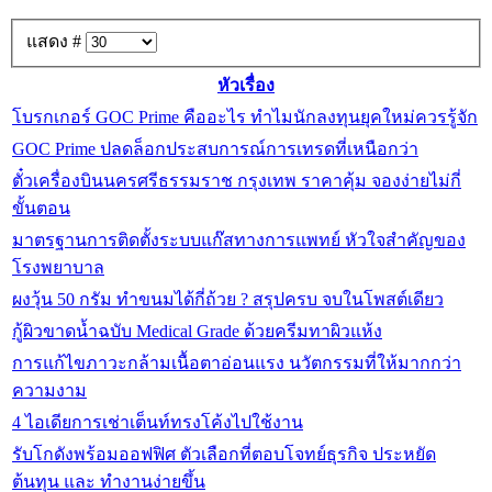
แสดง #
หัวเรื่อง
โบรกเกอร์ GOC Prime คืออะไร ทำไมนักลงทุนยุคใหม่ควรรู้จัก
GOC Prime ปลดล็อกประสบการณ์การเทรดที่เหนือกว่า
ตั๋วเครื่องบินนครศรีธรรมราช กรุงเทพ ราคาคุ้ม จองง่ายไม่กี่
ขั้นตอน
มาตรฐานการติดตั้งระบบแก๊สทางการแพทย์ หัวใจสำคัญของ
โรงพยาบาล
ผงวุ้น 50 กรัม ทำขนมได้กี่ถ้วย ? สรุปครบ จบในโพสต์เดียว
กู้ผิวขาดน้ำฉบับ Medical Grade ด้วยครีมทาผิวแห้ง
การแก้ไขภาวะกล้ามเนื้อตาอ่อนแรง นวัตกรรมที่ให้มากกว่า
ความงาม
4 ไอเดียการเช่าเต็นท์ทรงโค้งไปใช้งาน
รับโกดังพร้อมออฟฟิศ ตัวเลือกที่ตอบโจทย์ธุรกิจ ประหยัด
ต้นทุน และ ทำงานง่ายขึ้น