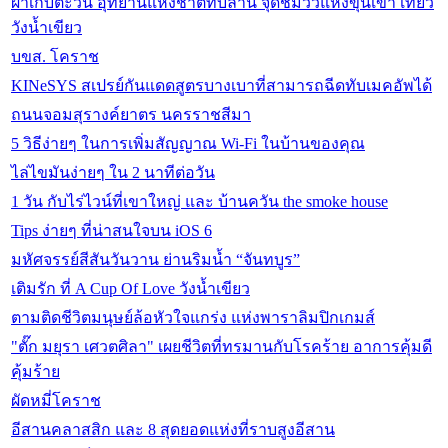
ผาเก็บตะวัน อุทยานแห่งชาติทับลาน จุดชมวิวแห่งขุนเขา เที่ยว
วังน้ำเขียว
บขส. โคราช
KINeSYS สเปรย์กันแดดสูตรบางเบาที่สามารถฉีดทับเมคอัพได้
ถนนจอมสุรางค์ยาตร นครราชสีมา
5 วิธีง่ายๆ ในการเพิ่มสัญญาณ Wi-Fi ในบ้านของคุณ
ไล่ไขมันง่ายๆ ใน 2 นาทีต่อวัน
1 วัน กับไร่ไวน์ที่เขาใหญ่ และ บ้านควัน the smoke house
Tips ง่ายๆ ที่น่าสนใจบน iOS 6
มหัศจรรย์สีสันวันวาน ย่านริมน้ำ “จันทบูร”
เติมรัก ที่ A Cup Of Love วังน้ำเขียว
ตามติดชีวิตมนุษย์ล้อหัวใจแกร่ง แห่งพาราลิมปิกเกมส์
"ตั๊ก มยุรา เศวตศิลา" เผยชีวิตที่ทรมานกับโรคร้าย อาการคุ้มดี
คุ้มร้าย
ผัดหมี่โคราช
อีสานคลาสสิก และ 8 สุดยอดแห่งที่ราบสูงอีสาน