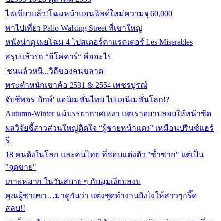
ไฟเขียวแล้ว!โฉมหน้าแอนฟิลด์ใหม่ความจุ 60,000
พาไปเที่ยว Palio Walking Street ที่เขาใหญ่
หนังน่าดู เผยโฉม 4 โปสเตอร์คาแรคเตอร์ Les Miserables
สรุปแล้วรถ “อีโค่คาร์“ คืออะไร
'ชนแล้วหนี...วิถีของคนขลาด'
พระตำหนักเขาค้อ 2531 & 2554 เพชรบูรณ์
จับชีพจร 'ยักษ์' แอนิเมชั่นไทย ไปแอนิเมชั่นโลก!?
Autumn-Winter แม้บรรยากาศเหงา แต่เราอย่าปล่อยให้หน้าซีด
ผลวิจัยชี้สาวส่วนใหญ่ติดใจ “ผู้ชายหน้าแดง” เหมือนปรินซ์แฮร์
รี
18 คนดังในโลก และคนไทย ที่ชอบแต่งตัว "ซ้ำซาก" แต่เป็น
"จุดขาย"
เกาะหมาก ในวันสบาย ๆ กับมุมเงียบสงบ
คุณผู้ชายขา…มาดูกันว่า แต่งชุดทำงานยังไงให้สาวๆกรี๊ด
สลบ!!