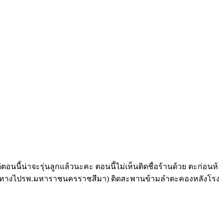
อนนี้น่าจะรุ่นลูกแล้วนะคะ ตอนนี้ไม่เห็นติดชื่อร้านด้วย ตะก่อนห้อ
ือก( ทางไปรพ.มหาราชนครราชสีมา) ติดสะพานข้ามลำตะคองหลังโรงเ