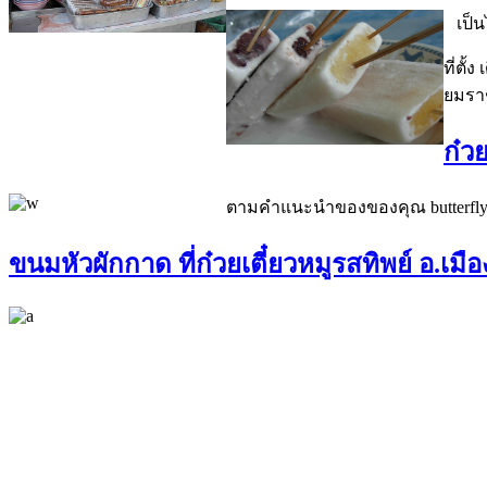
เป็นไ
ที่ตั
ยมราช
ก๋ว
ตามคำแนะนำของของคุณ butterfly pe
ขนมหัวผักกาด ที่ก๋วยเตี๋ยวหมูรสทิพย์ อ.เม