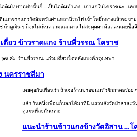
อติมโบราณดังนั้นก็....เป็นไอติมทำเอง...เก่าแก่ในโคราชนะ...เค
้ง เดินมาจากแถววัดอัมพวันผ่านสถานีรถไฟ เข้าโพธิ์กลางแล้วจะขา
 ถ้าดูเผิน ๆ ก็จะไม่เห็นความแตกต่าง ไม่สะดุดตา มีแต่คนเคยซื้อจึง
ยเตี๋ยว ข้าวราดแกง ร้านพี่วรรณ โคราช
a ค่ะ ร้านพี่วรรณ....ก๋วยเตี๋ยวเป็ดหลังแบงค์กรุงเทพฯ
ือง นครราชสีมา
เคยคุยกับเพื่อนว่า ถ้าเจอร้านขายขนมหัวผักกาดอร่อย 
แล้ว วันหนึ่งเพื่อนก็บอกให้มาที่นี่ แถวหลังวัดป่าสาล
ดูแผนที่ละกันเนาะ
แนะนำร้านข้าวแกงข้างวัดอิสาน ...โ