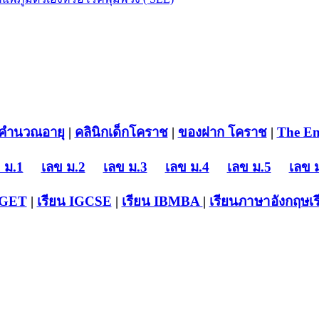
คำนวณอายุ
|
คลินิกเด็กโคราช
|
ของฝาก โคราช
|
The En
 ม.1
เลข ม.2
เลข ม.3
เลข ม.4
เลข ม.5
เลข 
-GET
|
เรียน IGCSE
|
เรียน IB
MBA
|
เรียนภาษาอังกฤษ
เ