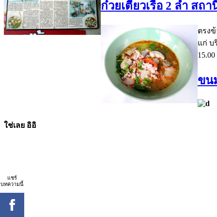
ก๋วยเตี๋ยวเรือ 2 ลำ สถ
ตรงข้
แก่ บ
15.00
ขนม
ใช่เลย อิอิ
แชร์
บทความนี้