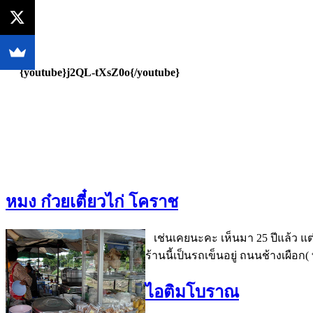
{youtube}j2QL-tXsZ0o{/youtube}
หมง ก๋วยเตี๋ยวไก่ โคราช
เช่นเคยนะคะ เห็นมา 25 ปีแล้ว แต่ต
ร้านนี้เป็นรถเข็นอยู่ ถนนช้างเผ
ไอติมโบราณ