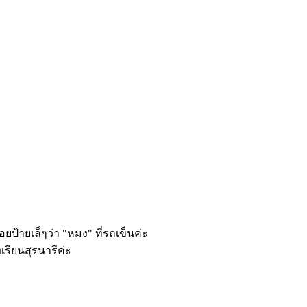
ยป้ายเล็ๆว่า "หมง" ที่รถเข็นค่ะ
รียนสุรนารีค่ะ