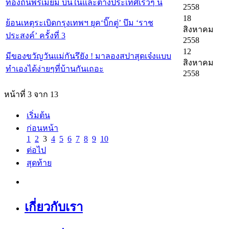
ท้องถิ่นพรีเมี่ยม บินในและต่างประเทศเร็วๆ นี้
2558
18
ย้อนเหตุระเบิดกรุงเทพฯ ยุค‘บิ๊กตู่’ บึม ‘ราช
สิงหาคม
ประสงค์’ ครั้งที่ 3
2558
12
มีของขวัญวันแม่กันรึยัง ! มาลองสปาสุดเจ๋งแบบ
สิงหาคม
ทำเองได้ง่ายๆที่บ้านกันเถอะ
2558
หน้าที่ 3 จาก 13
เริ่มต้น
ก่อนหน้า
1
2
3
4
5
6
7
8
9
10
ต่อไป
สุดท้าย
เกี่ยวกับเรา