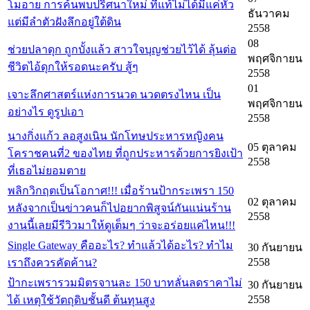
โมอาย การค้นพบปริศนาใหม่ ที่แท้ไม่ได้มีแค่หัว
ธันวาคม
แต่มีลำตัวฝังลึกอยู่ใต้ดิน
2558
08
ช่วยปลาดุก ถูกบั้งแล้ว สาวใจบุญช่วยไว้ได้ ลุ้นต่อ
พฤศจิกายน
ชีวิตไอ้ดุกให้รอดนะครับ สู้ๆ
2558
01
เจาะลึกศาสตร์แห่งการนวด นวดตรงไหน เป็น
พฤศจิกายน
อย่างไร ดูรูปเอา
2558
นางกิ่งแก้ว ลอสูงเนิน นักโทษประหารหญิงคน
05 ตุลาคม
โคราชคนที่2 ของไทย ที่ถูกประหารด้วยการยิงเป้า
2558
ที่เธอไม่ยอมตาย
พลิกวิกฤตเป็นโอกาศ!!! เมื่อร้านป้ากระเพรา 150
02 ตุลาคม
หลังจากเป็นข่าวคนก็ไปอยากพิสูจน์กันแน่นร้าน
2558
งานนี้เลยมีรีวิวมาให้ดูเต็มๆ ว่าจะอร่อยแค่ไหน!!!
Single Gateway คืออะไร? ทำแล้วได้อะไร? ทำไม
30 กันยายน
2558
เราถึงควรคัดค้าน?
ป้ากะเพรารวมมิตรจานละ 150 บาทลั่นลดราคาไม่
30 กันยายน
2558
ได้ เหตุใช้วัตถุดิบชั้นดี ต้นทุนสูง