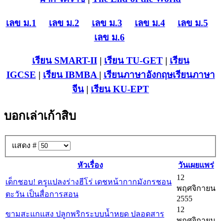
เลข ม.1
เลข ม.2
เลข ม.3
เลข ม.4
เลข ม.5
เลข ม.6
เรียน SMART-II
|
เรียน TU-GET
|
เรียน
IGCSE
|
เรียน IB
MBA
|
เรียนภาษาอังกฤษ
เรียนภาษา
จีน
|
เรียน KU-EPT
บอกเล่าเก้าสิบ
แสดง #
หัวเรื่อง
วันเผยแพร่
12
เด็กชอบ! ครูแปลงร่างฮีโร่ เดชหน้ากากมังกรชอน
พฤศจิกายน
ตะวัน เป็นสื่อการสอน
2555
12
ขามสะแกแสง ปลูกพริกระบบน้ำหยด ปลอดสาร
พฤศจิกายน