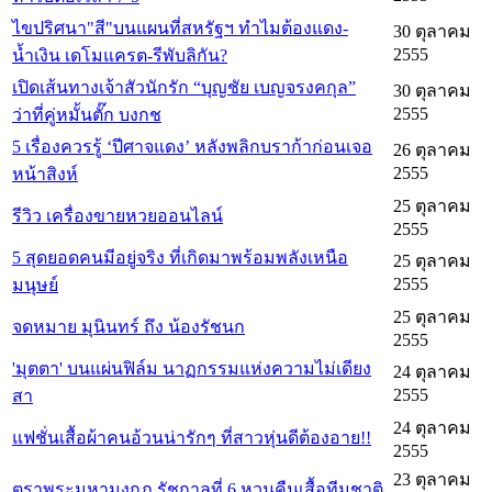
ไขปริศนา"สี"บนแผนที่สหรัฐฯ ทำไมต้องแดง-
30 ตุลาคม
2555
น้ำเงิน เดโมแครต-รีพับลิกัน?
เปิดเส้นทางเจ้าสัวนักรัก “บุญชัย เบญจรงคกุล”
30 ตุลาคม
2555
ว่าที่คู่หมั้นตั๊ก บงกช
5 เรื่องควรรู้ ‘ปีศาจแดง’ หลังพลิกบราก้าก่อนเจอ
26 ตุลาคม
2555
หน้าสิงห์
25 ตุลาคม
รีวิว เครื่องขายหวยออนไลน์
2555
5 สุดยอดคนมีอยู่จริง ที่เกิดมาพร้อมพลังเหนือ
25 ตุลาคม
2555
มนุษย์
25 ตุลาคม
จดหมาย มุนินทร์ ถึง น้องรัชนก
2555
'มุตตา' บนแผ่นฟิล์ม นาฏกรรมแห่งความไม่เดียง
24 ตุลาคม
2555
สา
24 ตุลาคม
แฟชั่นเสื้อผ้าคนอ้วนน่ารักๆ ที่สาวหุ่นดีต้องอาย!!
2555
23 ตุลาคม
ตราพระมหามงกุฎ รัชกาลที่ 6 หวนคืนเสื้อทีมชาติ