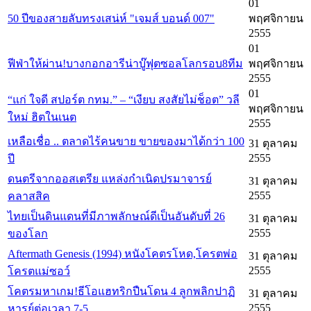
01
50 ปีของสายลับทรงเสน่ห์ "เจมส์ บอนด์ 007"
พฤศจิกายน
2555
01
ฟีฟ่าให้ผ่าน!บางกอกอารีน่าบู๊ฟุตซอลโลกรอบ8ทีม
พฤศจิกายน
2555
01
“แก่ ใจดี สปอร์ต กทม.” – “เงียบ สงสัยไม่ช็อต” วลี
พฤศจิกายน
ใหม่ ฮิตในเนต
2555
เหลือเชื่อ .. ตลาดไร้คนขาย ขายของมาได้กว่า 100
31 ตุลาคม
2555
ปี
ดนตรีจากออสเตรีย แหล่งกำเนิดปรมาจารย์
31 ตุลาคม
2555
คลาสสิค
ไทยเป็นดินแดนที่มีภาพลักษณ์ดีเป็นอันดับที่ 26
31 ตุลาคม
2555
ของโลก
Aftermath Genesis (1994) หนังโคตรโหด,โครตพ่อ
31 ตุลาคม
2555
โครตแม่ซอว์
โคตรมหาเกม!ธีโอแฮทริกปืนโดน 4 ลูกพลิกปาฏิ
31 ตุลาคม
2555
หารย์ต่อเวลา 7-5