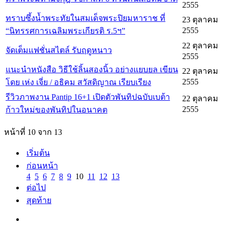
2555
ทราบซึ้งน้ำพระทัยในสมเด็จพระปิยมหาราช ที่
23 ตุลาคม
2555
“นิทรรศการเฉลิมพระเกียรติ ร.5ฯ”
22 ตุลาคม
จัดเต็มแฟชั่นสไตล์ รับฤดูหนาว
2555
แนะนำหนังสือ วิธีใช้ลิ้นสองนิ้ว อย่างแยบยล เขียน
22 ตุลาคม
2555
โดย เห่ง เจี่ย / อธิคม สวัสดิญาณ เรียบเรียง
รีวิวภาพงาน Pantip 16+1 เปิดตัวพันทิปฉบับเบต้า
22 ตุลาคม
2555
ก้าวใหม่ของพันทิปในอนาคต
หน้าที่ 10 จาก 13
เริ่มต้น
ก่อนหน้า
4
5
6
7
8
9
10
11
12
13
ต่อไป
สุดท้าย