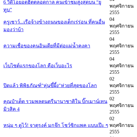
6 วิดีโอยอดฮิตตลอดกาล คนเข้าชมสูงสุดบน “ยู
พฤศจิกายน
ทูบ”
2555
04
ครูเชาว์...เรือจ้างข้างถนนของเด็กเร่ร่อน ที่คนอื่น
พฤศจิกายน
มองว่าบ้า
2555
04
ความเชื่อของคนอินเดียที่มีต่อแม่น้ำคงคา
พฤศจิกายน
2555
04
เว็บไซต์แรกของโลก คือเว็บอะไร
พฤศจิกายน
2555
02
ปิดแล้ว พิพิธภัณฑ์"หุ่นขึ้ผึ้ง"ห่วยที่สุดของโลก
พฤศจิกายน
2555
02
คุณป๋าเต็ด รวมพลดนตรีนานาชาติใน บิ๊กเมาน์เทน
พฤศจิกายน
มิวสิค 4
2555
02
หนุ่ม ๆ ดูไว้! จาตุรงค์ มกจ๊ก โชว์ซิกแพค แบบเป๊ะ ๆ
พฤศจิกายน
2555