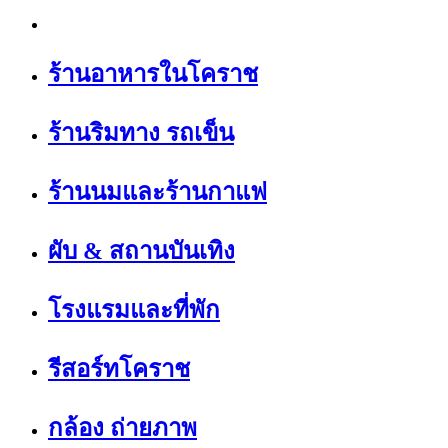
ร้านอาหารในโคราช
ร้านริมทาง รถเข็น
ร้านนมและร้านกาแฟ
ผับ & สถานบันเทิง
โรงแรมและที่พัก
รีสอร์ทโคราช
กล้อง ถ่ายภาพ