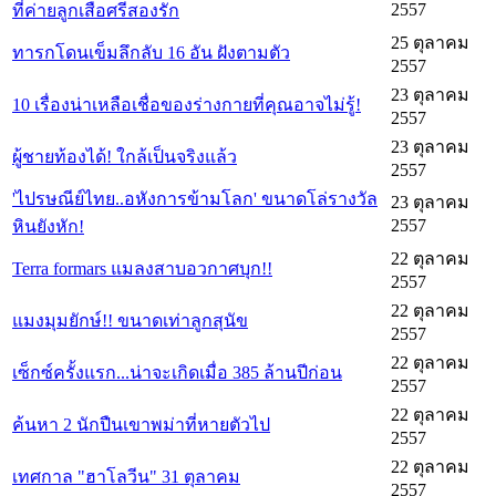
2557
ที่ค่ายลูกเสือศรีสองรัก
25 ตุลาคม
ทารกโดนเข็มลึกลับ 16 อัน ฝังตามตัว
2557
23 ตุลาคม
10 เรื่องน่าเหลือเชื่อของร่างกายที่คุณอาจไม่รู้!
2557
23 ตุลาคม
ผู้ชายท้องได้! ใกล้เป็นจริงแล้ว
2557
'ไปรษณีย์ไทย..อหังการข้ามโลก' ขนาดโล่รางวัล
23 ตุลาคม
2557
หินยังหัก!
22 ตุลาคม
Terra formars แมลงสาบอวกาศบุก!!
2557
22 ตุลาคม
แมงมุมยักษ์!! ขนาดเท่าลูกสุนัข
2557
22 ตุลาคม
เซ็กซ์ครั้งแรก...น่าจะเกิดเมื่อ 385 ล้านปีก่อน
2557
22 ตุลาคม
ค้นหา 2 นักปืนเขาพม่าที่หายตัวไป
2557
22 ตุลาคม
เทศกาล "ฮาโลวีน" 31 ตุลาคม
2557