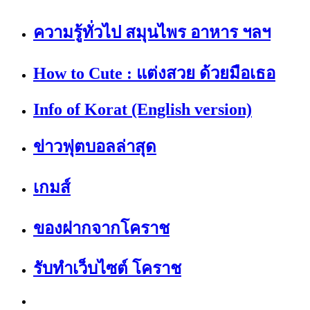
ความรู้ทั่วไป สมุนไพร อาหาร ฯลฯ
How to Cute : แต่งสวย ด้วยมือเธอ
Info of Korat (English version)
ข่าวฟุตบอลล่าสุด
เกมส์
ของฝากจากโคราช
รับทำเว็บไซต์ โคราช