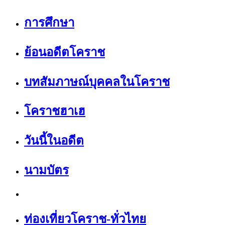
การศึกษา
ย้อนอดีตโคราช
บทสัมภาษณ์บุคคลในโคราช
โคราชฮาเฮ
วันนี้ในอดีต
นามบัตร
ท่องเที่ยวโคราช-ทั่วไทย