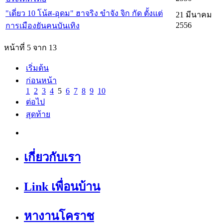
"เดี่ยว 10 โน้ส-อุดม" ฮาจริง ขำจัง จิก กัด ตั้งแต่
21 มีนาคม
2556
การเมืองยันคนบันเทิง
หน้าที่ 5 จาก 13
เริ่มต้น
ก่อนหน้า
1
2
3
4
5
6
7
8
9
10
ต่อไป
สุดท้าย
เกี่ยวกับเรา
Link เพื่อนบ้าน
หางานโคราช