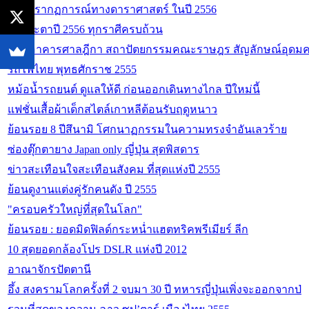
รวมปรากฏการณ์ทางดาราศาสตร์ ในปี 2556
ดวงชะตาปี 2556 ทุกราศีครบถ้วน
กลุ่มอาคารศาลฎีกา สถาปัตยกรรมคณะราษฎร สัญลักษณ์อุดม
รถไฟไทย พุทธศักราช 2555
หม้อน้ำรถยนต์ ดูแลให้ดี ก่อนออกเดินทางไกล ปีใหม่นี้
แฟชั่นเสื้อผ้าเด็กสไตล์เกาหลีต้อนรับฤดูหนาว
ย้อนรอย 8 ปีสึนามิ โศกนาฏกรรมในความทรงจำอันเลวร้าย
ซ่องตุ๊กตายาง Japan only ญี่ปุ่น สุดพิสดาร
ข่าวสะเทือนใจสะเทือนสังคม ที่สุดแห่งปี 2555
ย้อนดูงานแต่งคู่รักคนดัง ปี 2555
"ครอบครัวใหญ่ที่สุดในโลก"
ย้อนรอย : ยอดมิดฟิลด์กระหน่ำแฮตทริคพรีเมียร์ ลีก
10 สุดยอดกล้องโปร DSLR แห่งปี 2012
อาณาจักรปัตตานี
อึ้ง สงครามโลกครั้งที่ 2 จบมา 30 ปี ทหารญี่ปุ่นเพิ่งจะออกจากป่