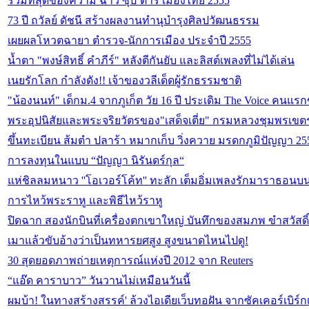
รวมที่สุดของความ ฉาว ซุป’ตาร์ เมืองไทย 2555
73 ปี ถวัลย์ ดัชนี สร้างผลงานทำนุบำรุงศิลปวัฒนธรรม
เผยผลโหวตฉายา ตำรวจ-นักการเมือง ประจำปี 2555
น้ำตา "พงษ์สิทธิ์ คำภีร์" หลังตีกันยับ และลิสต์เพลงที่ไม่ได้เล่น
เนยรักโลก กำลังดัง!! เจ้าของวลีเด็ดผู้รักธรรมชาติ
"น้องนนท์" เด็กม.4 จากภูเก็ต วัย 16 ปี ประเดิม The Voice คน
พระอุปนิสัยและพระจริยวัตรของ"เสด็จเตี่ย" กรมหลวงชุมพรเขตรอ
ขึ้นทะเบียน ส้มตำ ปลาร้า หมากเก็บ วิ่งควาย มรดกภูมิปัญญา 25
การลงทุนในแบบ “ปัญญา นิรันดร์กุล“
แห่ชิลลมหนาว ''โอเวอร์โค้ท'' ทะลัก เต็มอิ่มเพลงรักมาราธอนบ
การไหว้พระราหู และพิธีไหว้ราหู
ปิดฉาก สองนักบินที่เครื่องตกเขาใหญ่ บันทึกของสมภพ ขำสวัสดิ์
เมาแล้วขับอ้างว่าเป็นทหารยศสูง สูงขนาดไหนไปดู!
30 สุดยอดภาพถ่ายเหตุการณ์แห่งปี 2012 จาก Reuters
“แอ๊ด คาราบาว” วันวานไม่เหมือนวันนี้
ผมบ้า! ในทางสร้างสรรค์' ล้วงไอเดียเว็บทอฝัน จากซัคเคอร์เบิร์ก