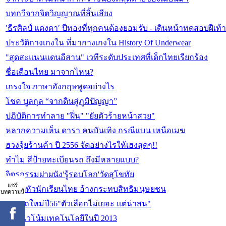
บทกวีจากจิตวิญญาณที่สิ้นเสียง
′ธีรศิลป์ แดงดา′ ปีทองที่ทุกคนต้องยอมรับ - เดินหน้าทดสอบฝี
ประวัติกางเกงใน ที่มากางเกงใน History Of Underwear
"สุดสะแนนแดนอีสาน" เวทีระดับประเทศที่เด็กไทยเรียกร้อง
ชื่อเดือนไทย มาจากไหน?
เกรงใจ ภาษาอังกฤษพูดอย่างไร
โชค บูลกุล “จากดินสู่ภูมิปัญญา”
ปฏิบัติการทำลาย "ฝิ่น" "ยัยตัวร้ายหน้าสวย"
หลากความเห็น ดารา คนบันเทิง กรณีแบน เหนือเมฆ
ฮวงจุ้ยร้านค้า ปี 2556 จัดอย่างไรให้เฮงสุดๆ!!
ทำไม สีป้ายทะเบียนรถ ถึงมีหลายแบบ?
จิตรกรรมฝาผนัง'รู้รอบโลก'วัดสุโขทัย
แชร์
ปฏิวัติหัวนักเรียนไทย อ้างกระทบสิทธิมนุษยชน
บทความนี้
ส่องรถใหม่ปี56"ตัวเลือกไม่เยอะ แต่น่าสน"
20 แนวโน้มเทคโนโลยีในปี 2013