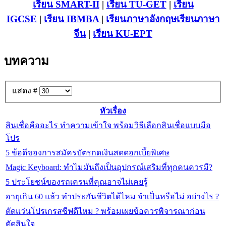
เรียน SMART-II
|
เรียน TU-GET
|
เรียน
IGCSE
|
เรียน IB
MBA
|
เรียนภาษาอังกฤษ
เรียนภาษา
จีน
|
เรียน KU-EPT
บทความ
แสดง #
หัวเรื่อง
สินเชื่อคืออะไร ทำความเข้าใจ พร้อมวิธีเลือกสินเชื่อแบบมือ
โปร
5 ข้อดีของการสมัครบัตรกดเงินสดดอกเบี้ยพิเศษ
Magic Keyboard: ทำไมมันถึงเป็นอุปกรณ์เสริมที่ทุกคนควรมี?
5 ประโยชน์ของรถเครนที่คุณอาจไม่เคยรู้
อายุเกิน 60 แล้ว ทำประกันชีวิตได้ไหม จำเป็นหรือไม่ อย่างไร ?
ตัดแว่นโปรเกรสซีฟดีไหม ? พร้อมเผยข้อควรพิจารณาก่อน
ตัดสินใจ