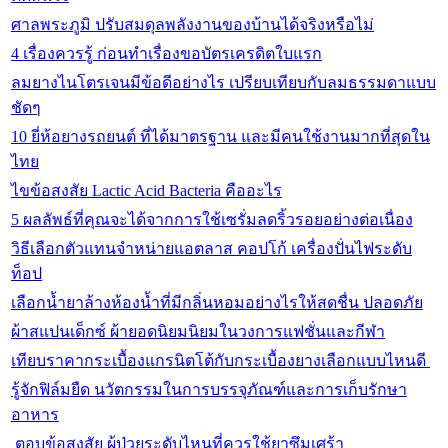
ศาลพระภูมิ ปรับสมดุลพลังงานของบ้านได้จริงหรือไม่
4 เรื่องควรรู้ ก่อนทำเรื่องขอบัตรเครดิตใบแรก
ลมยางไนโตรเจนมีข้อดีอย่างไร เปรียบเทียบกับลมธรรมดาแบบ
ชัดๆ
10 ยี่ห้อยางรถยนต์ ที่ได้มาตรฐาน และมีคนใช้งานมากที่สุดใน
ไทย
ไขข้อสงสัย Lactic Acid Bacteria คืออะไร
5 ผลลัพธ์ที่คุณจะได้จากการใช้เซรั่มลดริ้วรอยอย่างต่อเนื่อง
วิธีเลือกตัวแทนจำหน่ายแอตลาส คอปโก้ เครื่องปั่นไฟระดับ
ท็อป
เลือกน้ำยาล้างห้องน้ำที่มีกลิ่นหอมอย่างไรให้สดชื่น ปลอดภัย
ผ้าสแปนเด็กซ์ ผ้ายอดนิยมนิยมในวงการแฟชั่นและกีฬา
เทียบราคากระเบื้องแกรนิตโต้กับกระเบื้องยางเลือกแบบไหนดี
รู้จักฟิล์มยืด นวัตกรรมในการบรรจุภัณฑ์และการเก็บรักษา
อาหาร
ตอบข้อสงสัย ผู้ป่วยระดับไหนที่ควรใช้ยาซึมเศร้า